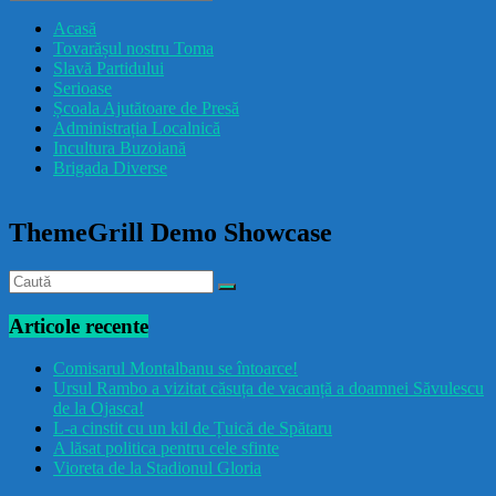
drăcușorulbuzoian
Acasă
Tovarășul nostru Toma
Slavă Partidului
Serioase
Școala Ajutătoare de Presă
Administrația Localnică
Incultura Buzoiană
Brigada Diverse
ThemeGrill Demo Showcase
Articole recente
Comisarul Montalbanu se întoarce!
Ursul Rambo a vizitat căsuța de vacanță a doamnei Săvulescu
de la Ojasca!
L-a cinstit cu un kil de Țuică de Spătaru
A lăsat politica pentru cele sfinte
Vioreta de la Stadionul Gloria