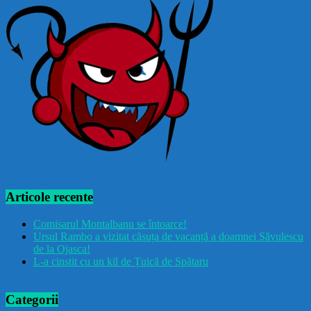
Articole recente
Comisarul Montalbanu se întoarce!
Ursul Rambo a vizitat căsuța de vacanță a doamnei Săvulescu
de la Ojasca!
L-a cinstit cu un kil de Țuică de Spătaru
Categorii