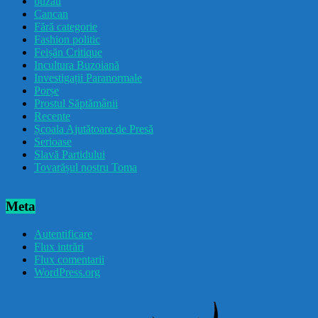
buzau
Cancan
Fără categorie
Fashion politic
Feișăn Critique
Incultura Buzoiană
Investigații Paranormale
Porșe
Prostul Săptămânii
Recente
Școala Ajutătoare de Presă
Serioase
Slavă Partidului
Tovarășul nostru Toma
Meta
Autentificare
Flux intrări
Flux comentarii
WordPress.org