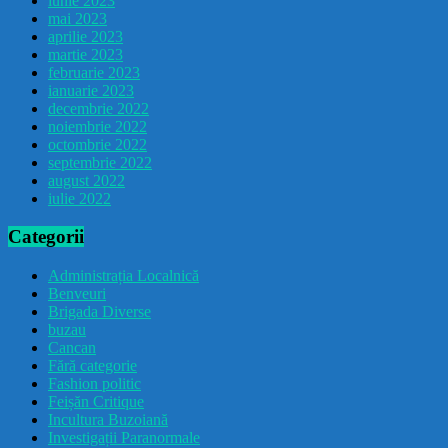
iunie 2023
mai 2023
aprilie 2023
martie 2023
februarie 2023
ianuarie 2023
decembrie 2022
noiembrie 2022
octombrie 2022
septembrie 2022
august 2022
iulie 2022
Categorii
Administrația Localnică
Benveuri
Brigada Diverse
buzau
Cancan
Fără categorie
Fashion politic
Feișăn Critique
Incultura Buzoiană
Investigații Paranormale