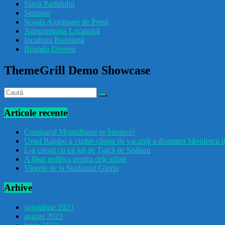
Slavă Partidului
Serioase
Școala Ajutătoare de Presă
Administrația Localnică
Incultura Buzoiană
Brigada Diverse
ThemeGrill Demo Showcase
Articole recente
Comisarul Montalbanu se întoarce!
Ursul Rambo a vizitat căsuța de vacanță a doamnei Săvulescu d
L-a cinstit cu un kil de Țuică de Spătaru
A lăsat politica pentru cele sfinte
Vioreta de la Stadionul Gloria
Arhive
octombrie 2023
august 2023