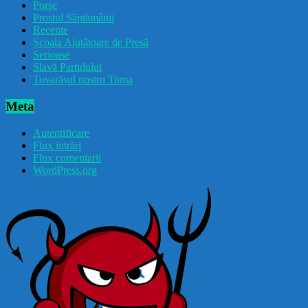
Porșe
Prostul Săptămânii
Recente
Școala Ajutătoare de Presă
Serioase
Slavă Partidului
Tovarășul nostru Toma
Meta
Autentificare
Flux intrări
Flux comentarii
WordPress.org