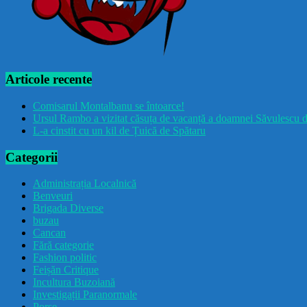
Articole recente
Comisarul Montalbanu se întoarce!
Ursul Rambo a vizitat căsuța de vacanță a doamnei Săvulescu d
L-a cinstit cu un kil de Țuică de Spătaru
Categorii
Administrația Localnică
Benveuri
Brigada Diverse
buzau
Cancan
Fără categorie
Fashion politic
Feișăn Critique
Incultura Buzoiană
Investigații Paranormale
Porșe