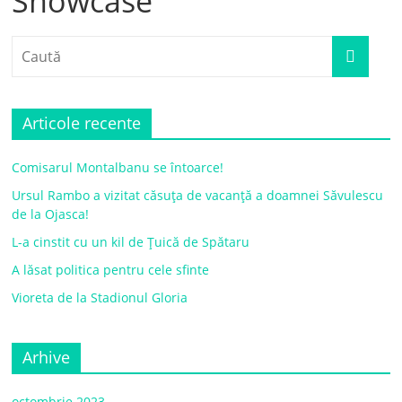
Showcase
Articole recente
Comisarul Montalbanu se întoarce!
Ursul Rambo a vizitat căsuța de vacanță a doamnei Săvulescu
de la Ojasca!
L-a cinstit cu un kil de Țuică de Spătaru
A lăsat politica pentru cele sfinte
Vioreta de la Stadionul Gloria
Arhive
octombrie 2023