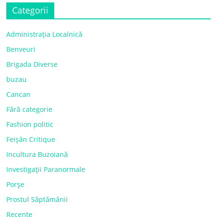
Categorii
Administrația Localnică
Benveuri
Brigada Diverse
buzau
Cancan
Fără categorie
Fashion politic
Feișăn Critique
Incultura Buzoiană
Investigații Paranormale
Porșe
Prostul Săptămânii
Recente