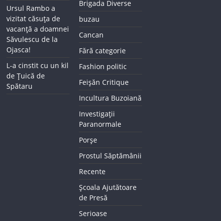
Brigada Diverse
Ursul Rambo a
vizitat căsuța de
buzau
vacanță a doamnei
Cancan
Săvulescu de la
Ojasca!
Fără categorie
L-a cinstit cu un kil
Fashion politic
de Țuică de
Feișăn Critique
Spătaru
Incultura Buzoiană
Investigații
Paranormale
Porșe
Prostul Săptămânii
Recente
Școala Ajutătoare
de Presă
Serioase