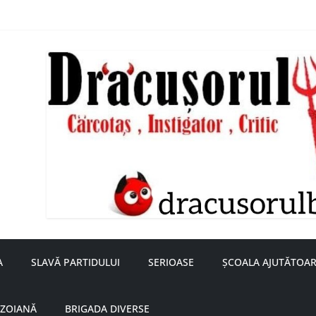
nță a doamnei Săvulescu de la Ojasca!
aru
A
SLAVĂ PARTIDULUI
SERIOASE
ȘCOALA AJUTĂTOAR
UZOIANĂ
BRIGADA DIVERSE