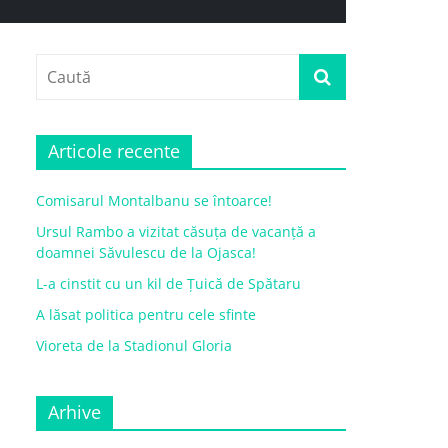
Articole recente
Comisarul Montalbanu se întoarce!
Ursul Rambo a vizitat căsuța de vacanță a
doamnei Săvulescu de la Ojasca!
L-a cinstit cu un kil de Țuică de Spătaru
A lăsat politica pentru cele sfinte
Vioreta de la Stadionul Gloria
Arhive