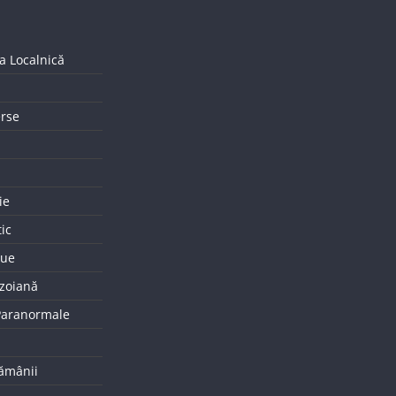
a Localnică
erse
ie
tic
que
uzoiană
 Paranormale
tămânii