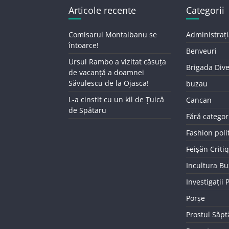
Articole recente
Categorii
Comisarul Montalbanu se
Administrați
întoarce!
Benveuri
Ursul Rambo a vizitat căsuța
Brigada Div
de vacanță a doamnei
Săvulescu de la Ojasca!
buzau
L-a cinstit cu un kil de Țuică
Cancan
de Spătaru
Fără categor
Fashion poli
Feișăn Criti
Incultura B
Investigații
Porșe
Prostul Săp