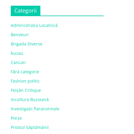
Categorii
Administrația Localnică
Benveuri
Brigada Diverse
buzau
Cancan
Fără categorie
Fashion politic
Feișăn Critique
Incultura Buzoiană
Investigații Paranormale
Porșe
Prostul Săptămânii