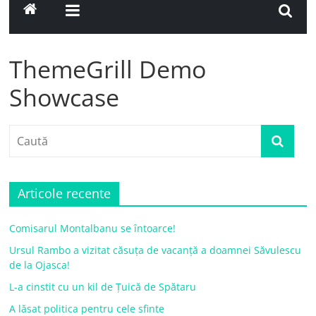
ThemeGrill Demo
Showcase
Articole recente
Comisarul Montalbanu se întoarce!
Ursul Rambo a vizitat căsuța de vacanță a doamnei Săvulescu
de la Ojasca!
L-a cinstit cu un kil de Țuică de Spătaru
A lăsat politica pentru cele sfinte