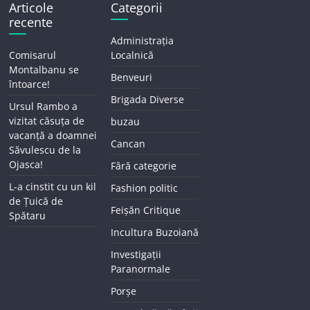
Articole
Categorii
recente
Administrația
Comisarul
Localnică
Montalbanu se
Benveuri
întoarce!
Brigada Diverse
Ursul Rambo a
vizitat căsuța de
buzau
vacanță a doamnei
Cancan
Săvulescu de la
Ojasca!
Fără categorie
L-a cinstit cu un kil
Fashion politic
de Țuică de
Feișăn Critique
Spătaru
Incultura Buzoiană
Investigații
Paranormale
Porșe