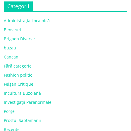
Categorii
Administrația Localnică
Benveuri
Brigada Diverse
buzau
Cancan
Fără categorie
Fashion politic
Feișăn Critique
Incultura Buzoiană
Investigații Paranormale
Porșe
Prostul Săptămânii
Recente