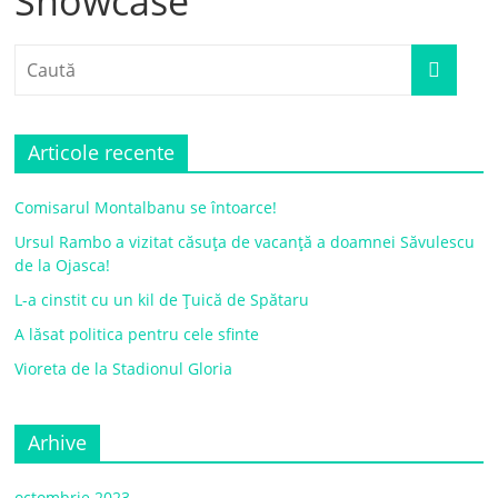
Showcase
Articole recente
Comisarul Montalbanu se întoarce!
Ursul Rambo a vizitat căsuța de vacanță a doamnei Săvulescu
de la Ojasca!
L-a cinstit cu un kil de Țuică de Spătaru
A lăsat politica pentru cele sfinte
Vioreta de la Stadionul Gloria
Arhive
octombrie 2023