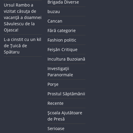
Brigada Diverse
Ursul Rambo a
vizitat căsuța de
buzau
vacanță a doamnei
Cancan
Săvulescu de la
Ojasca!
Fără categorie
L-a cinstit cu un kil
Fashion politic
de Țuică de
Feișăn Critique
Spătaru
Incultura Buzoiană
Investigații
Paranormale
Porșe
Prostul Săptămânii
Recente
Școala Ajutătoare
de Presă
Serioase