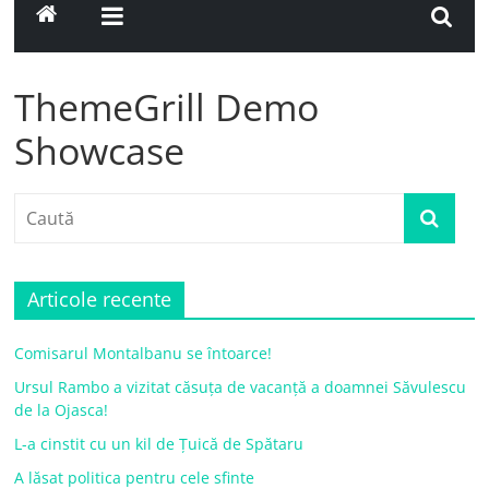
ThemeGrill Demo
Showcase
Articole recente
Comisarul Montalbanu se întoarce!
Ursul Rambo a vizitat căsuța de vacanță a doamnei Săvulescu
de la Ojasca!
L-a cinstit cu un kil de Țuică de Spătaru
A lăsat politica pentru cele sfinte