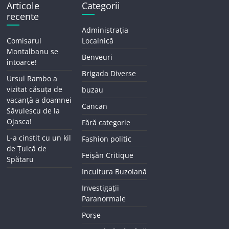
Articole
Categorii
recente
Administrația
Comisarul
Localnică
Montalbanu se
Benveuri
întoarce!
Brigada Diverse
Ursul Rambo a
vizitat căsuța de
buzau
vacanță a doamnei
Cancan
Săvulescu de la
Ojasca!
Fără categorie
L-a cinstit cu un kil
Fashion politic
de Țuică de
Feișăn Critique
Spătaru
Incultura Buzoiană
Investigații
Paranormale
Porșe