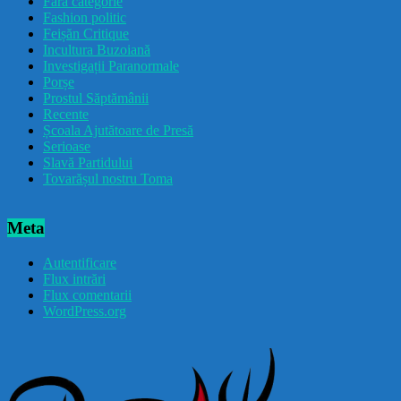
Fără categorie
Fashion politic
Feișăn Critique
Incultura Buzoiană
Investigații Paranormale
Porșe
Prostul Săptămânii
Recente
Școala Ajutătoare de Presă
Serioase
Slavă Partidului
Tovarășul nostru Toma
Meta
Autentificare
Flux intrări
Flux comentarii
WordPress.org