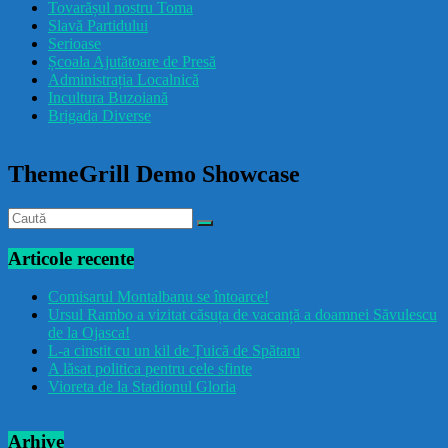
Tovarășul nostru Toma
drăcușorulbuzoian
Slavă Partidului
Serioase
Școala Ajutătoare de Presă
Administrația Localnică
Incultura Buzoiană
Brigada Diverse
ThemeGrill Demo Showcase
Articole recente
Comisarul Montalbanu se întoarce!
Ursul Rambo a vizitat căsuța de vacanță a doamnei Săvulescu
de la Ojasca!
L-a cinstit cu un kil de Țuică de Spătaru
A lăsat politica pentru cele sfinte
Vioreta de la Stadionul Gloria
Arhive