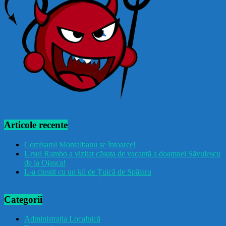
Articole recente
Comisarul Montalbanu se întoarce!
Ursul Rambo a vizitat căsuța de vacanță a doamnei Săvulescu
de la Ojasca!
L-a cinstit cu un kil de Țuică de Spătaru
Categorii
Administrația Localnică