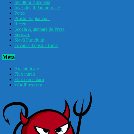
Incultura Buzoiană
Investigații Paranormale
Porșe
Prostul Săptămânii
Recente
Școala Ajutătoare de Presă
Serioase
Slavă Partidului
Tovarășul nostru Toma
Meta
Autentificare
Flux intrări
Flux comentarii
WordPress.org