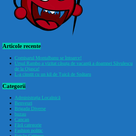
Articole recente
Comisarul Montalbanu se întoarce!
Ursul Rambo a vizitat căsuța de vacanță a doamnei Săvulescu
de la Ojasca!
L-a cinstit cu un kil de Țuică de Spătaru
Categorii
Administrația Localnică
Benveuri
Brigada Diverse
buzau
Cancan
Fără categorie
Fashion politic
Feișăn Critique