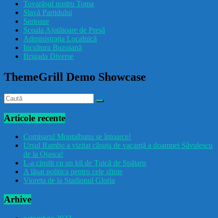
Tovarășul nostru Toma
drăcușorulbuzoian
Slavă Partidului
Serioase
Școala Ajutătoare de Presă
Administrația Localnică
Incultura Buzoiană
Brigada Diverse
ThemeGrill Demo Showcase
Articole recente
Comisarul Montalbanu se întoarce!
Ursul Rambo a vizitat căsuța de vacanță a doamnei Săvulescu
de la Ojasca!
L-a cinstit cu un kil de Țuică de Spătaru
A lăsat politica pentru cele sfinte
Vioreta de la Stadionul Gloria
Arhive