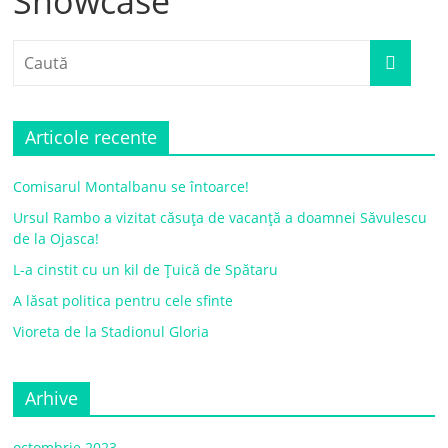
Showcase
Articole recente
Comisarul Montalbanu se întoarce!
Ursul Rambo a vizitat căsuța de vacanță a doamnei Săvulescu
de la Ojasca!
L-a cinstit cu un kil de Țuică de Spătaru
A lăsat politica pentru cele sfinte
Vioreta de la Stadionul Gloria
Arhive
octombrie 2023