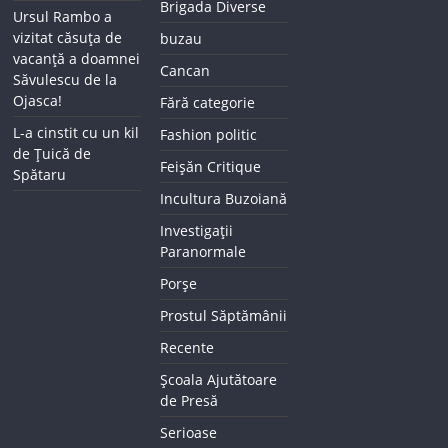
Brigada Diverse
Ursul Rambo a
vizitat căsuța de
buzau
vacanță a doamnei
Cancan
Săvulescu de la
Ojasca!
Fără categorie
L-a cinstit cu un kil
Fashion politic
de Țuică de
Feișăn Critique
Spătaru
Incultura Buzoiană
Investigații
Paranormale
Porșe
Prostul Săptămânii
Recente
Școala Ajutătoare
de Presă
Serioase