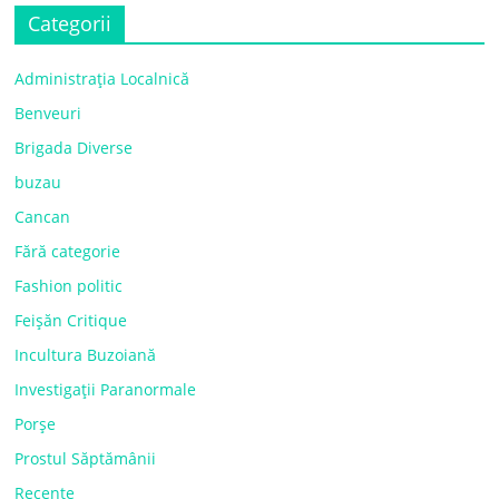
Categorii
Administrația Localnică
Benveuri
Brigada Diverse
buzau
Cancan
Fără categorie
Fashion politic
Feișăn Critique
Incultura Buzoiană
Investigații Paranormale
Porșe
Prostul Săptămânii
Recente