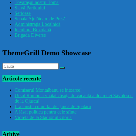
Tovarășul nostru Toma
drăcușorulbuzoian
Slavă Partidului
Serioase
Școala Ajutătoare de Presă
Administrația Localnică
Incultura Buzoiană
Brigada Diverse
ThemeGrill Demo Showcase
Articole recente
Comisarul Montalbanu se întoarce!
Ursul Rambo a vizitat căsuța de vacanță a doamnei Săvulescu
de la Ojasca!
L-a cinstit cu un kil de Țuică de Spătaru
A lăsat politica pentru cele sfinte
Vioreta de la Stadionul Gloria
Arhive