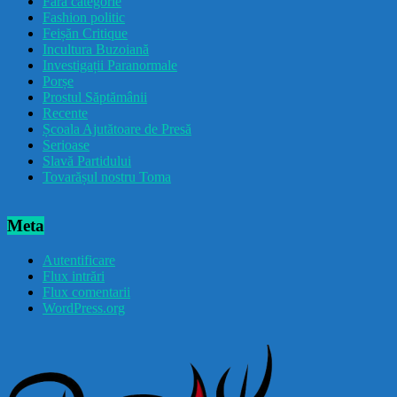
Fără categorie
Fashion politic
Feișăn Critique
Incultura Buzoiană
Investigații Paranormale
Porșe
Prostul Săptămânii
Recente
Școala Ajutătoare de Presă
Serioase
Slavă Partidului
Tovarășul nostru Toma
Meta
Autentificare
Flux intrări
Flux comentarii
WordPress.org