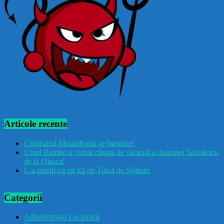
Articole recente
Comisarul Montalbanu se întoarce!
Ursul Rambo a vizitat căsuța de vacanță a doamnei Săvulescu
de la Ojasca!
L-a cinstit cu un kil de Țuică de Spătaru
Categorii
Administrația Localnică