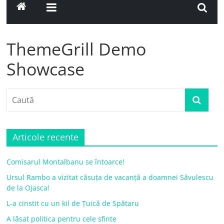
ThemeGrill Demo
Showcase
Articole recente
Comisarul Montalbanu se întoarce!
Ursul Rambo a vizitat căsuța de vacanță a doamnei Săvulescu
de la Ojasca!
L-a cinstit cu un kil de Țuică de Spătaru
A lăsat politica pentru cele sfinte