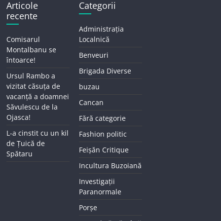
Articole
Categorii
recente
Administrația
Comisarul
Localnică
Montalbanu se
Benveuri
întoarce!
Brigada Diverse
Ursul Rambo a
vizitat căsuța de
buzau
vacanță a doamnei
Cancan
Săvulescu de la
Ojasca!
Fără categorie
L-a cinstit cu un kil
Fashion politic
de Țuică de
Feișăn Critique
Spătaru
Incultura Buzoiană
Investigații
Paranormale
Porșe