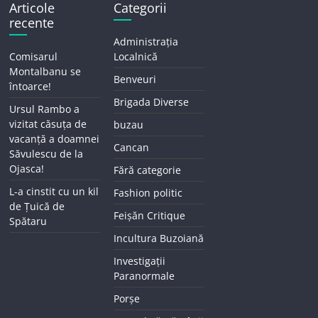
Articole
Categorii
recente
Administrația
Comisarul
Localnică
Montalbanu se
Benveuri
întoarce!
Brigada Diverse
Ursul Rambo a
vizitat căsuța de
buzau
vacanță a doamnei
Cancan
Săvulescu de la
Ojasca!
Fără categorie
L-a cinstit cu un kil
Fashion politic
de Țuică de
Feișăn Critique
Spătaru
Incultura Buzoiană
Investigații
Paranormale
Porșe