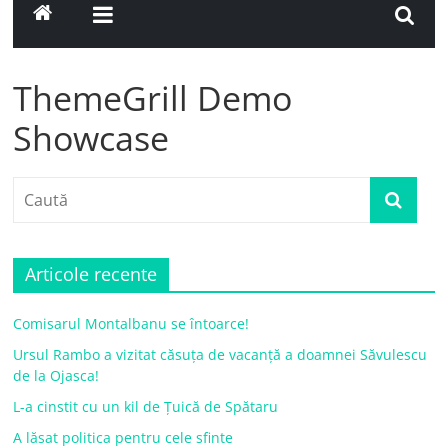
ThemeGrill Demo
Showcase
Articole recente
Comisarul Montalbanu se întoarce!
Ursul Rambo a vizitat căsuța de vacanță a doamnei Săvulescu
de la Ojasca!
L-a cinstit cu un kil de Țuică de Spătaru
A lăsat politica pentru cele sfinte