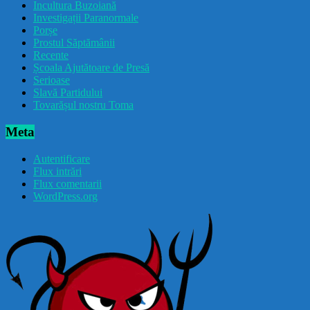
Incultura Buzoiană
Investigații Paranormale
Porșe
Prostul Săptămânii
Recente
Școala Ajutătoare de Presă
Serioase
Slavă Partidului
Tovarășul nostru Toma
Meta
Autentificare
Flux intrări
Flux comentarii
WordPress.org