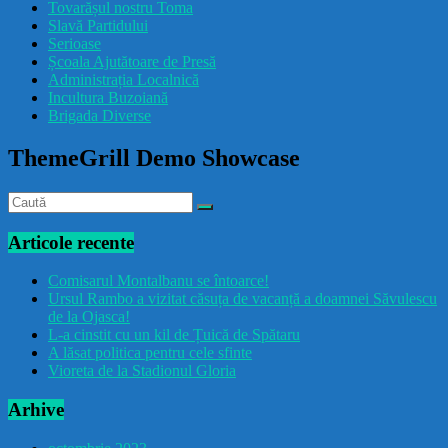
Tovarășul nostru Toma
drăcușorulbuzoian
Slavă Partidului
Serioase
Școala Ajutătoare de Presă
Administrația Localnică
Incultura Buzoiană
Brigada Diverse
ThemeGrill Demo Showcase
Articole recente
Comisarul Montalbanu se întoarce!
Ursul Rambo a vizitat căsuța de vacanță a doamnei Săvulescu
de la Ojasca!
L-a cinstit cu un kil de Țuică de Spătaru
A lăsat politica pentru cele sfinte
Vioreta de la Stadionul Gloria
Arhive