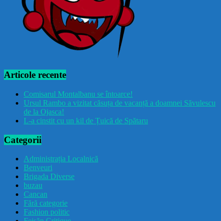
Articole recente
Comisarul Montalbanu se întoarce!
Ursul Rambo a vizitat căsuța de vacanță a doamnei Săvulescu
de la Ojasca!
L-a cinstit cu un kil de Țuică de Spătaru
Categorii
Administrația Localnică
Benveuri
Brigada Diverse
buzau
Cancan
Fără categorie
Fashion politic
Feișăn Critique