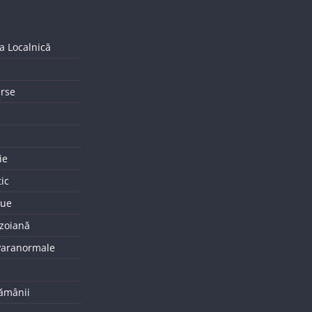
a Localnică
erse
ie
tic
que
uzoiană
 Paranormale
tămânii