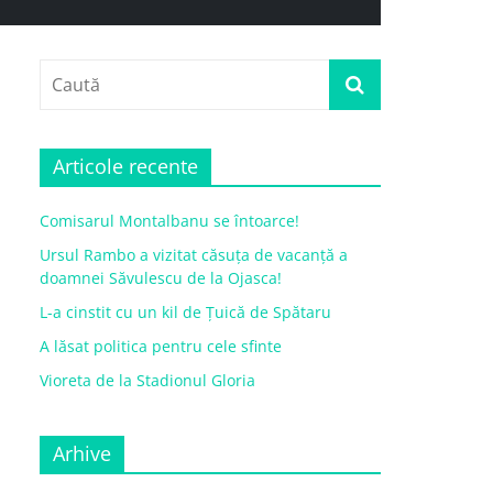
Articole recente
Comisarul Montalbanu se întoarce!
Ursul Rambo a vizitat căsuța de vacanță a
doamnei Săvulescu de la Ojasca!
L-a cinstit cu un kil de Țuică de Spătaru
A lăsat politica pentru cele sfinte
Vioreta de la Stadionul Gloria
Arhive