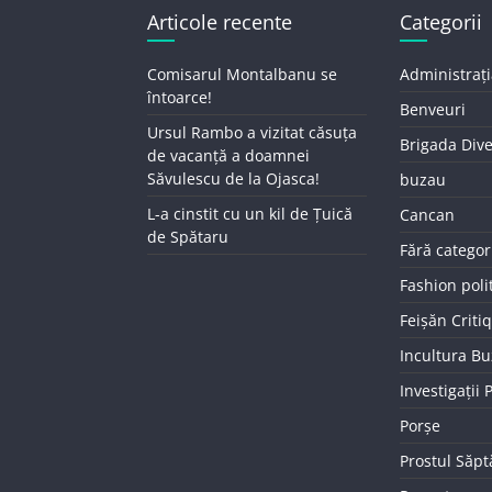
Articole recente
Categorii
Comisarul Montalbanu se
Administrați
întoarce!
Benveuri
Ursul Rambo a vizitat căsuța
Brigada Div
de vacanță a doamnei
Săvulescu de la Ojasca!
buzau
L-a cinstit cu un kil de Țuică
Cancan
de Spătaru
Fără categor
Fashion poli
Feișăn Criti
Incultura B
Investigații
Porșe
Prostul Săp