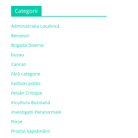
Categorii
Administrația Localnică
Benveuri
Brigada Diverse
buzau
Cancan
Fără categorie
Fashion politic
Feișăn Critique
Incultura Buzoiană
Investigații Paranormale
Porșe
Prostul Săptămânii