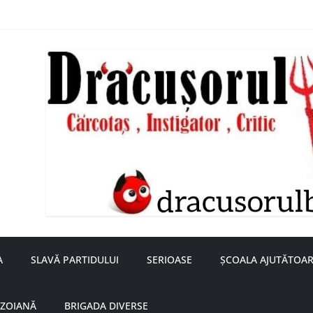
nță a doamnei Săvulescu de la Ojasca!
aru
A
SLAVĂ PARTIDULUI
SERIOASE
ȘCOALA AJUTĂTOAR
UZOIANĂ
BRIGADA DIVERSE