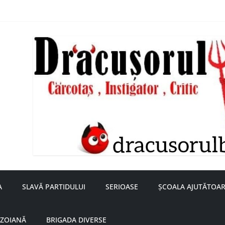
nță a doamnei Săvulescu de la Ojasca!
aru
A
SLAVĂ PARTIDULUI
SERIOASE
ȘCOALA AJUTĂTOAR
UZOIANĂ
BRIGADA DIVERSE