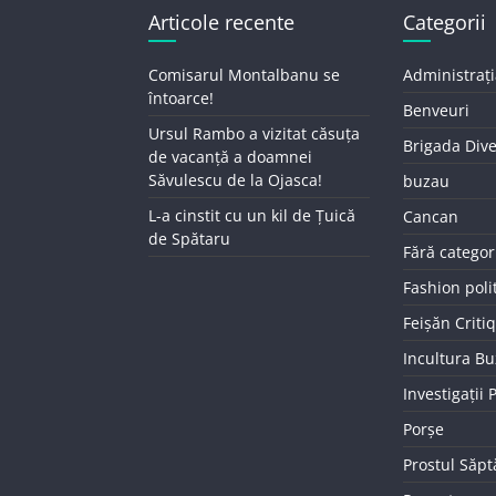
Articole recente
Categorii
Comisarul Montalbanu se
Administrați
întoarce!
Benveuri
Ursul Rambo a vizitat căsuța
Brigada Div
de vacanță a doamnei
Săvulescu de la Ojasca!
buzau
L-a cinstit cu un kil de Țuică
Cancan
de Spătaru
Fără categor
Fashion poli
Feișăn Criti
Incultura B
Investigații
Porșe
Prostul Săp