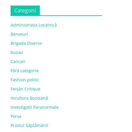
Categorii
Administrația Localnică
Benveuri
Brigada Diverse
buzau
Cancan
Fără categorie
Fashion politic
Feișăn Critique
Incultura Buzoiană
Investigații Paranormale
Porșe
Prostul Săptămânii