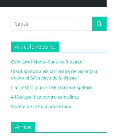
Articole recente
Comisarul Montalbanu se întoarce!
Ursul Rambo a vizitat căsuța de vacanță a
doamnei Săvulescu de la Ojasca!
L-a cinstit cu un kil de Țuică de Spătaru
A lăsat politica pentru cele sfinte
Vioreta de la Stadionul Gloria
Arhive