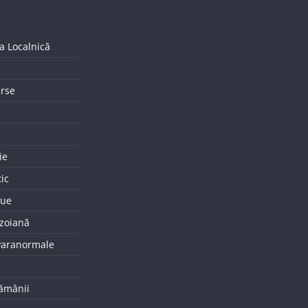
a Localnică
erse
ie
tic
que
uzoiană
 Paranormale
tămânii