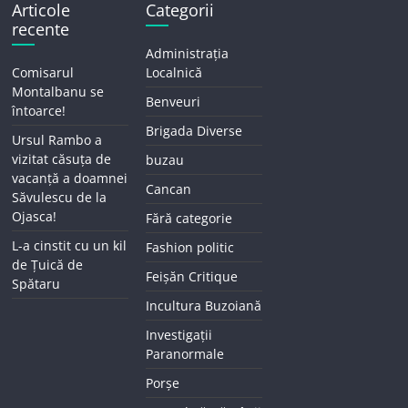
Articole
Categorii
recente
Administrația
Comisarul
Localnică
Montalbanu se
Benveuri
întoarce!
Brigada Diverse
Ursul Rambo a
vizitat căsuța de
buzau
vacanță a doamnei
Cancan
Săvulescu de la
Ojasca!
Fără categorie
L-a cinstit cu un kil
Fashion politic
de Țuică de
Feișăn Critique
Spătaru
Incultura Buzoiană
Investigații
Paranormale
Porșe