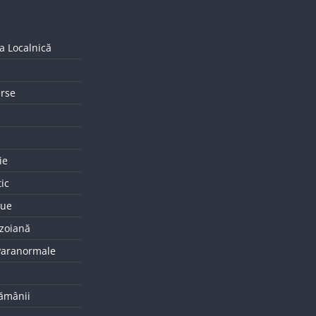
a Localnică
erse
ie
tic
que
uzoiană
 Paranormale
tămânii