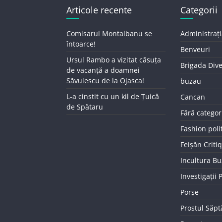
Articole recente
Categorii
Comisarul Montalbanu se
Administrați
întoarce!
Benveuri
Ursul Rambo a vizitat căsuța
Brigada Div
de vacanță a doamnei
Săvulescu de la Ojasca!
buzau
L-a cinstit cu un kil de Țuică
Cancan
de Spătaru
Fără categor
Fashion poli
Feișăn Criti
Incultura B
Investigații
Porșe
Prostul Săp