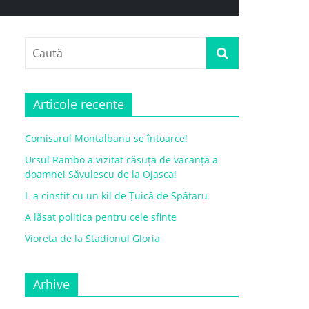
Articole recente
Comisarul Montalbanu se întoarce!
Ursul Rambo a vizitat căsuța de vacanță a
doamnei Săvulescu de la Ojasca!
L-a cinstit cu un kil de Țuică de Spătaru
A lăsat politica pentru cele sfinte
Vioreta de la Stadionul Gloria
Arhive