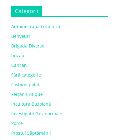
Categorii
Administrația Localnică
Benveuri
Brigada Diverse
buzau
Cancan
Fără categorie
Fashion politic
Feișăn Critique
Incultura Buzoiană
Investigații Paranormale
Porșe
Prostul Săptămânii