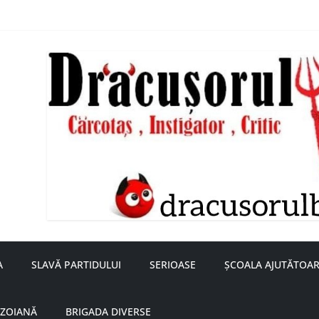
nță a doamnei Săvulescu de la Ojasca!
aru
A
SLAVĂ PARTIDULUI
SERIOASE
ȘCOALA AJUTĂTOAR
UZOIANĂ
BRIGADA DIVERSE