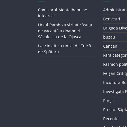
Comisarul Montalbanu se
Administrați
întoarce!
Benveuri
Ursul Rambo a vizitat căsuța
Brigada Div
de vacanță a doamnei
Săvulescu de la Ojasca!
buzau
L-a cinstit cu un kil de Țuică
Cancan
de Spătaru
Fără categor
Fashion poli
Feișăn Criti
Incultura B
Investigații
Porșe
Prostul Săp
Recente