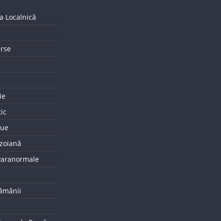
a Localnică
erse
ie
tic
que
uzoiană
 Paranormale
tămânii