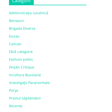
Categorii
Administrația Localnică
Benveuri
Brigada Diverse
buzau
Cancan
Fără categorie
Fashion politic
Feișăn Critique
Incultura Buzoiană
Investigații Paranormale
Porșe
Prostul Săptămânii
Recente