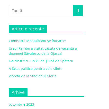
Articole recente
Comisarul Montalbanu se întoarce!
Ursul Rambo a vizitat căsuța de vacanță a
doamnei Săvulescu de la Ojasca!
L-a cinstit cu un kil de Țuică de Spătaru
A lăsat politica pentru cele sfinte
Vioreta de la Stadionul Gloria
Arhive
octombrie 2023