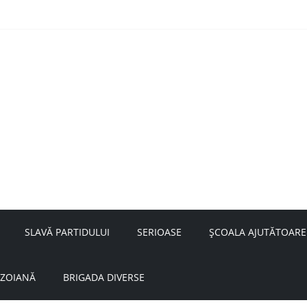
nță a doamnei Săvulescu de la Ojasca!
aru
SLAVĂ PARTIDULUI
SERIOASE
ȘCOALA AJUTĂTOARE
UZOIANĂ
BRIGADA DIVERSE