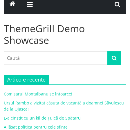
ThemeGrill Demo
Showcase
Articole recente
Comisarul Montalbanu se întoarce!
Ursul Rambo a vizitat căsuța de vacanță a doamnei Săvulescu
de la Ojasca!
L-a cinstit cu un kil de Țuică de Spătaru
A lăsat politica pentru cele sfinte