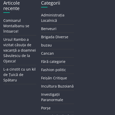
Articole
Categorii
recente
Administrația
Comisarul
Localnică
Montalbanu se
Benveuri
întoarce!
Brigada Diverse
Ursul Rambo a
vizitat căsuța de
buzau
vacanță a doamnei
Cancan
Săvulescu de la
Ojasca!
Fără categorie
L-a cinstit cu un kil
Fashion politic
de Țuică de
Feișăn Critique
Spătaru
Incultura Buzoiană
Investigații
Paranormale
Porșe