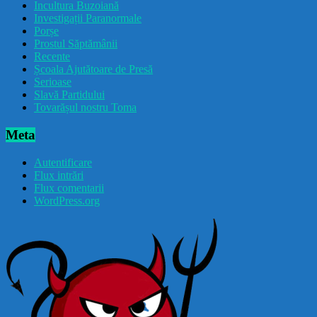
Incultura Buzoiană
Investigații Paranormale
Porșe
Prostul Săptămânii
Recente
Școala Ajutătoare de Presă
Serioase
Slavă Partidului
Tovarășul nostru Toma
Meta
Autentificare
Flux intrări
Flux comentarii
WordPress.org