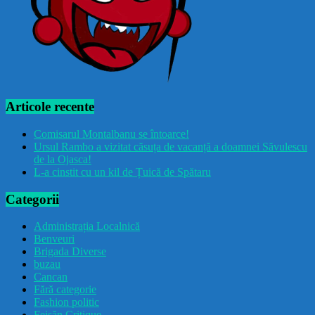
Articole recente
Comisarul Montalbanu se întoarce!
Ursul Rambo a vizitat căsuța de vacanță a doamnei Săvulescu
de la Ojasca!
L-a cinstit cu un kil de Țuică de Spătaru
Categorii
Administrația Localnică
Benveuri
Brigada Diverse
buzau
Cancan
Fără categorie
Fashion politic
Feișăn Critique