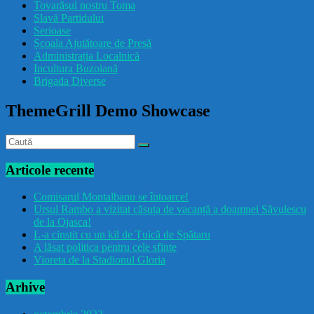
Tovarășul nostru Toma
drăcușorulbuzoian
Slavă Partidului
Serioase
Școala Ajutătoare de Presă
Administrația Localnică
Incultura Buzoiană
Brigada Diverse
ThemeGrill Demo Showcase
Articole recente
Comisarul Montalbanu se întoarce!
Ursul Rambo a vizitat căsuța de vacanță a doamnei Săvulescu
de la Ojasca!
L-a cinstit cu un kil de Țuică de Spătaru
A lăsat politica pentru cele sfinte
Vioreta de la Stadionul Gloria
Arhive