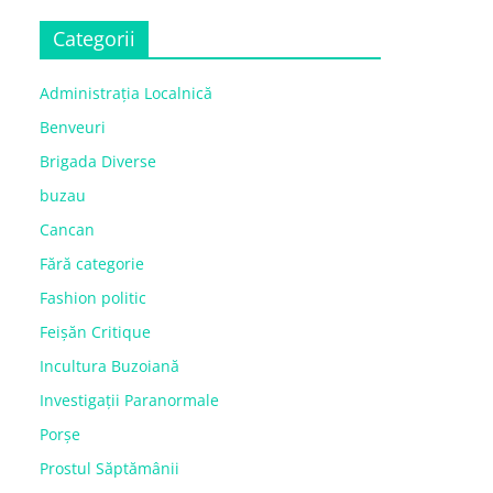
Categorii
Administrația Localnică
Benveuri
Brigada Diverse
buzau
Cancan
Fără categorie
Fashion politic
Feișăn Critique
Incultura Buzoiană
Investigații Paranormale
Porșe
Prostul Săptămânii