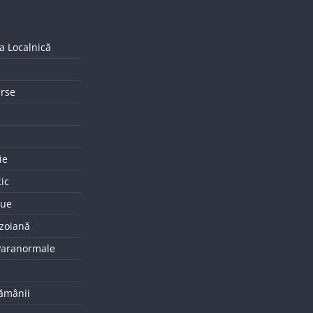
a Localnică
erse
ie
tic
que
uzoiană
 Paranormale
tămânii