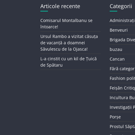
Articole recente
Categorii
Comisarul Montalbanu se
Administrați
întoarce!
Benveuri
Ursul Rambo a vizitat căsuța
Brigada Div
de vacanță a doamnei
Săvulescu de la Ojasca!
buzau
L-a cinstit cu un kil de Țuică
Cancan
de Spătaru
Fără categor
Fashion poli
Feișăn Criti
Incultura B
Investigații
Porșe
Prostul Săp