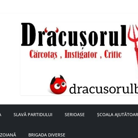
nță a doamnei Săvulescu de la Ojasca!
aru
A
SLAVĂ PARTIDULUI
SERIOASE
ȘCOALA AJUTĂTOAR
UZOIANĂ
BRIGADA DIVERSE