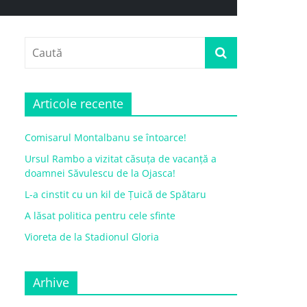
Articole recente
Comisarul Montalbanu se întoarce!
Ursul Rambo a vizitat căsuța de vacanță a
doamnei Săvulescu de la Ojasca!
L-a cinstit cu un kil de Țuică de Spătaru
A lăsat politica pentru cele sfinte
Vioreta de la Stadionul Gloria
Arhive