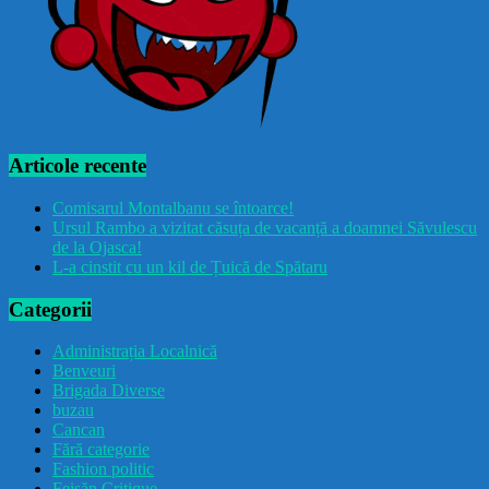
Articole recente
Comisarul Montalbanu se întoarce!
Ursul Rambo a vizitat căsuța de vacanță a doamnei Săvulescu
de la Ojasca!
L-a cinstit cu un kil de Țuică de Spătaru
Categorii
Administrația Localnică
Benveuri
Brigada Diverse
buzau
Cancan
Fără categorie
Fashion politic
Feișăn Critique