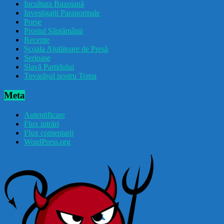
Incultura Buzoiană
Investigații Paranormale
Porșe
Prostul Săptămânii
Recente
Școala Ajutătoare de Presă
Serioase
Slavă Partidului
Tovarășul nostru Toma
Meta
Autentificare
Flux intrări
Flux comentarii
WordPress.org