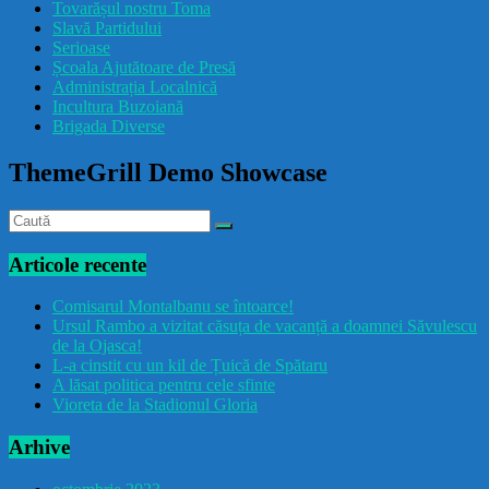
Tovarășul nostru Toma
drăcușorulbuzoian
Slavă Partidului
Serioase
Școala Ajutătoare de Presă
Administrația Localnică
Incultura Buzoiană
Brigada Diverse
ThemeGrill Demo Showcase
Articole recente
Comisarul Montalbanu se întoarce!
Ursul Rambo a vizitat căsuța de vacanță a doamnei Săvulescu
de la Ojasca!
L-a cinstit cu un kil de Țuică de Spătaru
A lăsat politica pentru cele sfinte
Vioreta de la Stadionul Gloria
Arhive