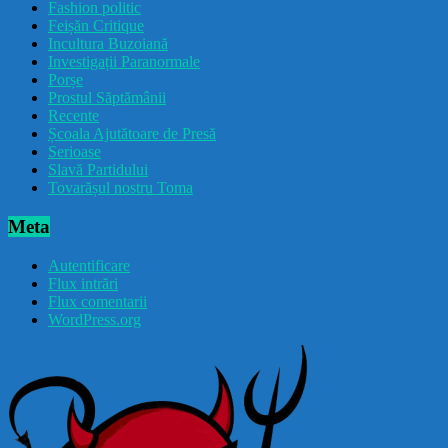
Fashion politic
Feișăn Critique
Incultura Buzoiană
Investigații Paranormale
Porșe
Prostul Săptămânii
Recente
Școala Ajutătoare de Presă
Serioase
Slavă Partidului
Tovarășul nostru Toma
Meta
Autentificare
Flux intrări
Flux comentarii
WordPress.org