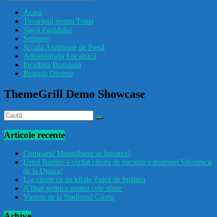
drăcușorulbuzoian
Acasă
Tovarășul nostru Toma
Slavă Partidului
Serioase
Școala Ajutătoare de Presă
Administrația Localnică
Incultura Buzoiană
Brigada Diverse
ThemeGrill Demo Showcase
Articole recente
Comisarul Montalbanu se întoarce!
Ursul Rambo a vizitat căsuța de vacanță a doamnei Săvulescu
de la Ojasca!
L-a cinstit cu un kil de Țuică de Spătaru
A lăsat politica pentru cele sfinte
Vioreta de la Stadionul Gloria
Arhive