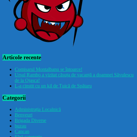
Articole recente
Comisarul Montalbanu se întoarce!
Ursul Rambo a vizitat căsuța de vacanță a doamnei Săvulescu
de la Ojasca!
L-a cinstit cu un kil de Țuică de Spătaru
Categorii
Administrația Localnică
Benveuri
Brigada Diverse
buzau
Cancan
Fără categorie