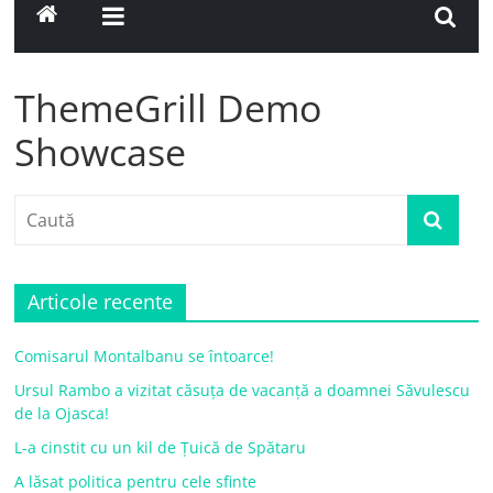
ThemeGrill Demo
Showcase
Articole recente
Comisarul Montalbanu se întoarce!
Ursul Rambo a vizitat căsuța de vacanță a doamnei Săvulescu
de la Ojasca!
L-a cinstit cu un kil de Țuică de Spătaru
A lăsat politica pentru cele sfinte