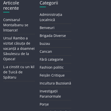
Articole
Categorii
recente
Administrația
Comisarul
Localnică
Montalbanu se
Benveuri
întoarce!
Brigada Diverse
Ursul Rambo a
vizitat căsuța de
buzau
vacanță a doamnei
Cancan
Săvulescu de la
Ojasca!
Fără categorie
L-a cinstit cu un kil
Fashion politic
de Țuică de
Feișăn Critique
Spătaru
Incultura Buzoiană
Investigații
Paranormale
Porșe