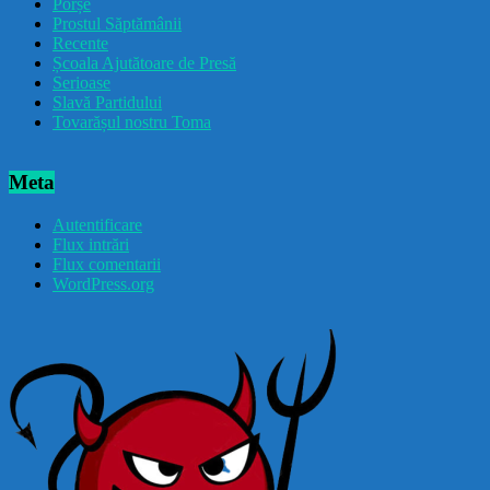
Porșe
Prostul Săptămânii
Recente
Școala Ajutătoare de Presă
Serioase
Slavă Partidului
Tovarășul nostru Toma
Meta
Autentificare
Flux intrări
Flux comentarii
WordPress.org