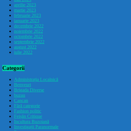
aprilie 2023
martie 2023
februarie 2023
ianuarie 2023
decembrie 2022
noiembrie 2022
octombrie 2022
septembrie 2022
august 2022
iulie 2022
Categorii
Administrația Localnică
Benveuri
Brigada Diverse
buzau
Cancan
Fără categorie
Fashion politic
Feișăn Critique
Incultura Buzoiană
Investigații Paranormale