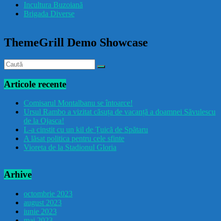
Incultura Buzoiană
Brigada Diverse
ThemeGrill Demo Showcase
Articole recente
Comisarul Montalbanu se întoarce!
Ursul Rambo a vizitat căsuța de vacanță a doamnei Săvulescu
de la Ojasca!
L-a cinstit cu un kil de Țuică de Spătaru
A lăsat politica pentru cele sfinte
Vioreta de la Stadionul Gloria
Arhive
octombrie 2023
august 2023
iunie 2023
mai 2023