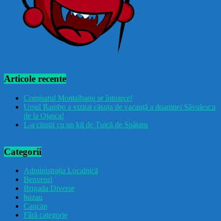
Articole recente
Comisarul Montalbanu se întoarce!
Ursul Rambo a vizitat căsuța de vacanță a doamnei Săvulescu
de la Ojasca!
L-a cinstit cu un kil de Țuică de Spătaru
Categorii
Administrația Localnică
Benveuri
Brigada Diverse
buzau
Cancan
Fără categorie