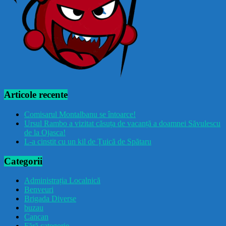
Articole recente
Comisarul Montalbanu se întoarce!
Ursul Rambo a vizitat căsuța de vacanță a doamnei Săvulescu
de la Ojasca!
L-a cinstit cu un kil de Țuică de Spătaru
Categorii
Administrația Localnică
Benveuri
Brigada Diverse
buzau
Cancan
Fără categorie