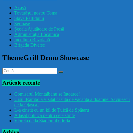
drăcușorulbuzoian
Acasă
Tovarășul nostru Toma
Slavă Partidului
Serioase
Școala Ajutătoare de Presă
Administrația Localnică
Incultura Buzoiană
Brigada Diverse
ThemeGrill Demo Showcase
Articole recente
Comisarul Montalbanu se întoarce!
Ursul Rambo a vizitat căsuța de vacanță a doamnei Săvulescu
de la Ojasca!
L-a cinstit cu un kil de Țuică de Spătaru
A lăsat politica pentru cele sfinte
Vioreta de la Stadionul Gloria
Arhive