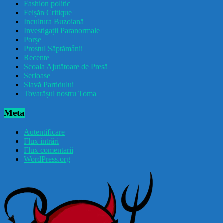
Fashion politic
Feișăn Critique
Incultura Buzoiană
Investigații Paranormale
Porșe
Prostul Săptămânii
Recente
Școala Ajutătoare de Presă
Serioase
Slavă Partidului
Tovarășul nostru Toma
Meta
Autentificare
Flux intrări
Flux comentarii
WordPress.org