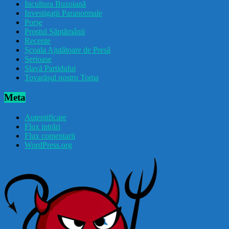
Incultura Buzoiană
Investigații Paranormale
Porșe
Prostul Săptămânii
Recente
Școala Ajutătoare de Presă
Serioase
Slavă Partidului
Tovarășul nostru Toma
Meta
Autentificare
Flux intrări
Flux comentarii
WordPress.org