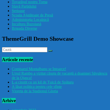
Tovarășul nostru Toma
drăcușorulbuzoian
Slavă Partidului
Serioase
Școala Ajutătoare de Presă
Administrația Localnică
Incultura Buzoiană
Brigada Diverse
ThemeGrill Demo Showcase
Articole recente
Comisarul Montalbanu se întoarce!
Ursul Rambo a vizitat căsuța de vacanță a doamnei Săvulescu
de la Ojasca!
L-a cinstit cu un kil de Țuică de Spătaru
A lăsat politica pentru cele sfinte
Vioreta de la Stadionul Gloria
Arhive