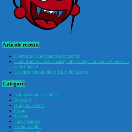
Articole recente
Comisarul Montalbanu se întoarce!
Ursul Rambo a vizitat căsuța de vacanță a doamnei Săvulescu
de la Ojasca!
L-a cinstit cu un kil de Țuică de Spătaru
Categorii
Administrația Localnică
Benveuri
Brigada Diverse
buzau
Cancan
Fără categorie
Fashion politic
Feișăn Critique