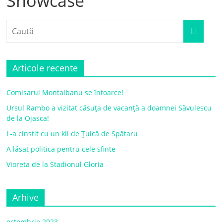
Showcase
Articole recente
Comisarul Montalbanu se întoarce!
Ursul Rambo a vizitat căsuța de vacanță a doamnei Săvulescu
de la Ojasca!
L-a cinstit cu un kil de Țuică de Spătaru
A lăsat politica pentru cele sfinte
Vioreta de la Stadionul Gloria
Arhive
octombrie 2023