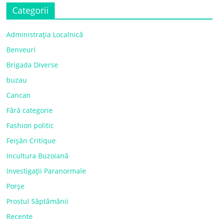
Categorii
Administrația Localnică
Benveuri
Brigada Diverse
buzau
Cancan
Fără categorie
Fashion politic
Feișăn Critique
Incultura Buzoiană
Investigații Paranormale
Porșe
Prostul Săptămânii
Recente