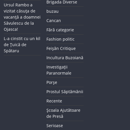
Brigada Diverse
Ursul Rambo a
vizitat căsuța de
buzau
vacanță a doamnei
Cancan
Săvulescu de la
Ojasca!
Fără categorie
L-a cinstit cu un kil
Fashion politic
de Țuică de
Feișăn Critique
Spătaru
Incultura Buzoiană
Investigații
Paranormale
Porșe
Prostul Săptămânii
Recente
Școala Ajutătoare
de Presă
Serioase