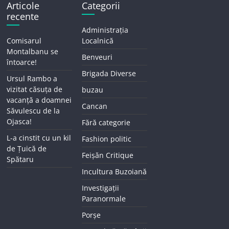
Articole
Categorii
recente
Administrația
Comisarul
Localnică
Montalbanu se
Benveuri
întoarce!
Brigada Diverse
Ursul Rambo a
vizitat căsuța de
buzau
vacanță a doamnei
Cancan
Săvulescu de la
Ojasca!
Fără categorie
L-a cinstit cu un kil
Fashion politic
de Țuică de
Feișăn Critique
Spătaru
Incultura Buzoiană
Investigații
Paranormale
Porșe