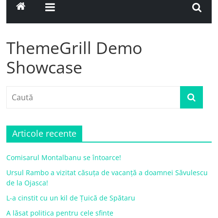
ThemeGrill Demo
Showcase
Articole recente
Comisarul Montalbanu se întoarce!
Ursul Rambo a vizitat căsuța de vacanță a doamnei Săvulescu
de la Ojasca!
L-a cinstit cu un kil de Țuică de Spătaru
A lăsat politica pentru cele sfinte