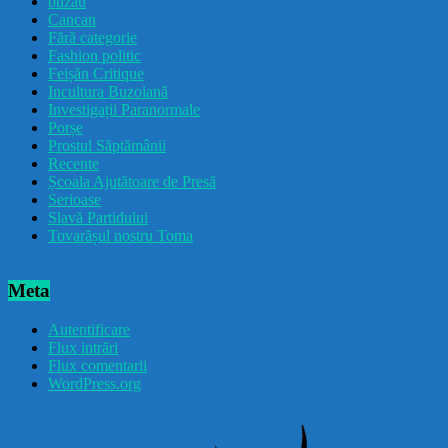
buzau
Cancan
Fără categorie
Fashion politic
Feișăn Critique
Incultura Buzoiană
Investigații Paranormale
Porșe
Prostul Săptămânii
Recente
Școala Ajutătoare de Presă
Serioase
Slavă Partidului
Tovarășul nostru Toma
Meta
Autentificare
Flux intrări
Flux comentarii
WordPress.org