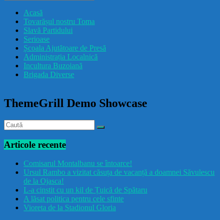
drăcușorulbuzoian
Acasă
Tovarășul nostru Toma
Slavă Partidului
Serioase
Școala Ajutătoare de Presă
Administrația Localnică
Incultura Buzoiană
Brigada Diverse
ThemeGrill Demo Showcase
Articole recente
Comisarul Montalbanu se întoarce!
Ursul Rambo a vizitat căsuța de vacanță a doamnei Săvulescu
de la Ojasca!
L-a cinstit cu un kil de Țuică de Spătaru
A lăsat politica pentru cele sfinte
Vioreta de la Stadionul Gloria