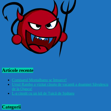
Articole recente
Comisarul Montalbanu se întoarce!
Ursul Rambo a vizitat căsuța de vacanță a doamnei Săvulescu
de la Ojasca!
L-a cinstit cu un kil de Țuică de Spătaru
Categorii