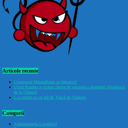
Articole recente
Comisarul Montalbanu se întoarce!
Ursul Rambo a vizitat căsuța de vacanță a doamnei Săvulescu
de la Ojasca!
L-a cinstit cu un kil de Țuică de Spătaru
Categorii
Administrația Localnică