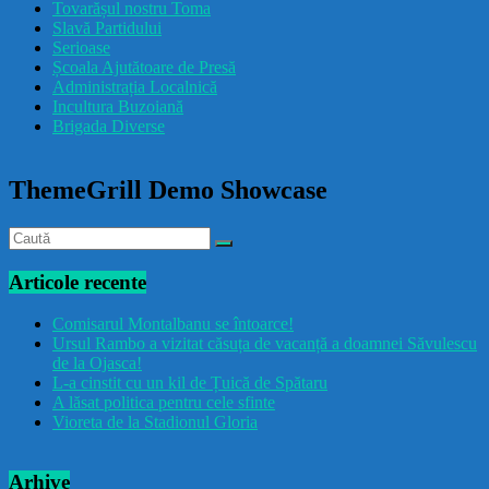
Tovarășul nostru Toma
drăcușorulbuzoian
Slavă Partidului
Serioase
Școala Ajutătoare de Presă
Administrația Localnică
Incultura Buzoiană
Brigada Diverse
ThemeGrill Demo Showcase
Articole recente
Comisarul Montalbanu se întoarce!
Ursul Rambo a vizitat căsuța de vacanță a doamnei Săvulescu
de la Ojasca!
L-a cinstit cu un kil de Țuică de Spătaru
A lăsat politica pentru cele sfinte
Vioreta de la Stadionul Gloria
Arhive