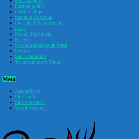
Fără categorie
Fashion politic
Feișăn Critique
Incultura Buzoiană
Investigații Paranormale
Porșe
Prostul Săptămânii
Recente
Școala Ajutătoare de Presă
Serioase
Slavă Partidului
Tovarășul nostru Toma
Meta
Autentificare
Flux intrări
Flux comentarii
WordPress.org