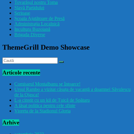
Tovarășul nostru Toma
drăcușorulbuzoian
Slavă Partidului
Serioase
Școala Ajutătoare de Presă
Administrația Localnică
Incultura Buzoiană
Brigada Diverse
ThemeGrill Demo Showcase
Articole recente
Comisarul Montalbanu se întoarce!
Ursul Rambo a vizitat căsuța de vacanță a doamnei Săvulescu
de la Ojasca!
L-a cinstit cu un kil de Țuică de Spătaru
A lăsat politica pentru cele sfinte
Vioreta de la Stadionul Gloria
Arhive