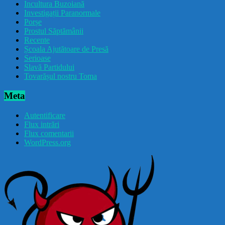
Incultura Buzoiană
Investigații Paranormale
Porșe
Prostul Săptămânii
Recente
Școala Ajutătoare de Presă
Serioase
Slavă Partidului
Tovarășul nostru Toma
Meta
Autentificare
Flux intrări
Flux comentarii
WordPress.org