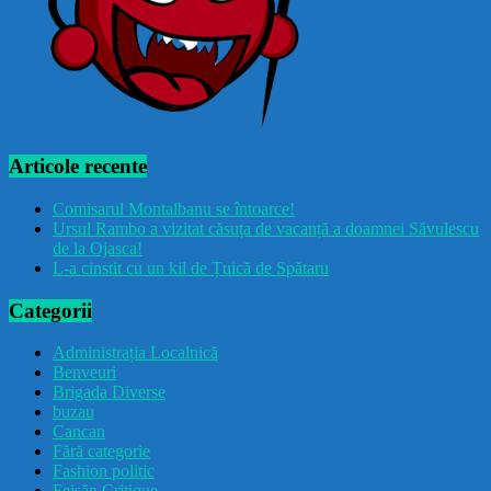
Articole recente
Comisarul Montalbanu se întoarce!
Ursul Rambo a vizitat căsuța de vacanță a doamnei Săvulescu
de la Ojasca!
L-a cinstit cu un kil de Țuică de Spătaru
Categorii
Administrația Localnică
Benveuri
Brigada Diverse
buzau
Cancan
Fără categorie
Fashion politic
Feișăn Critique