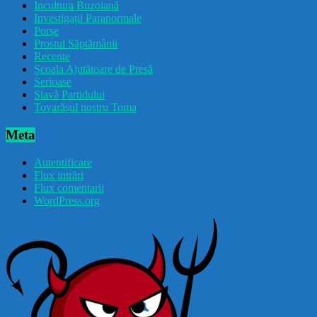
Incultura Buzoiană
Investigații Paranormale
Porșe
Prostul Săptămânii
Recente
Școala Ajutătoare de Presă
Serioase
Slavă Partidului
Tovarășul nostru Toma
Meta
Autentificare
Flux intrări
Flux comentarii
WordPress.org