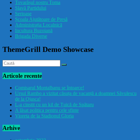
Tovarășul nostru Toma
drăcușorulbuzoian
Slavă Partidului
Serioase
Școala Ajutătoare de Presă
Administrația Localnică
Incultura Buzoiană
Brigada Diverse
ThemeGrill Demo Showcase
Articole recente
Comisarul Montalbanu se întoarce!
Ursul Rambo a vizitat căsuța de vacanță a doamnei Săvulescu
de la Ojasca!
L-a cinstit cu un kil de Țuică de Spătaru
A lăsat politica pentru cele sfinte
Vioreta de la Stadionul Gloria
Arhive