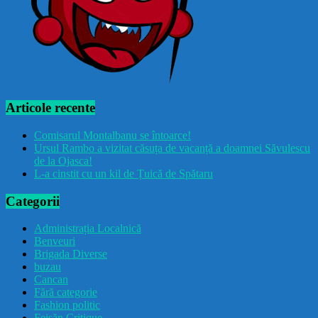
Articole recente
Comisarul Montalbanu se întoarce!
Ursul Rambo a vizitat căsuța de vacanță a doamnei Săvulescu
de la Ojasca!
L-a cinstit cu un kil de Țuică de Spătaru
Categorii
Administrația Localnică
Benveuri
Brigada Diverse
buzau
Cancan
Fără categorie
Fashion politic
Feișăn Critique