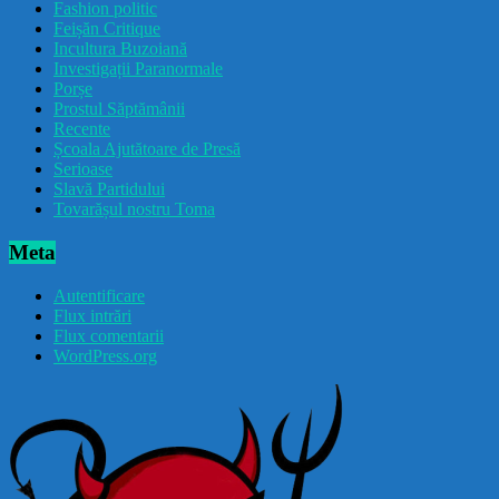
Fashion politic
Feișăn Critique
Incultura Buzoiană
Investigații Paranormale
Porșe
Prostul Săptămânii
Recente
Școala Ajutătoare de Presă
Serioase
Slavă Partidului
Tovarășul nostru Toma
Meta
Autentificare
Flux intrări
Flux comentarii
WordPress.org