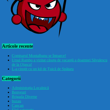
Articole recente
Comisarul Montalbanu se întoarce!
Ursul Rambo a vizitat căsuța de vacanță a doamnei Săvulescu
de la Ojasca!
L-a cinstit cu un kil de Țuică de Spătaru
Categorii
Administrația Localnică
Benveuri
Brigada Diverse
buzau
Cancan
Fără categorie