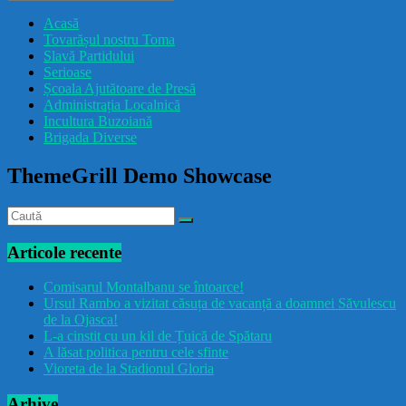
drăcușorulbuzoian
Acasă
Tovarășul nostru Toma
Slavă Partidului
Serioase
Școala Ajutătoare de Presă
Administrația Localnică
Incultura Buzoiană
Brigada Diverse
ThemeGrill Demo Showcase
Articole recente
Comisarul Montalbanu se întoarce!
Ursul Rambo a vizitat căsuța de vacanță a doamnei Săvulescu
de la Ojasca!
L-a cinstit cu un kil de Țuică de Spătaru
A lăsat politica pentru cele sfinte
Vioreta de la Stadionul Gloria
Arhive