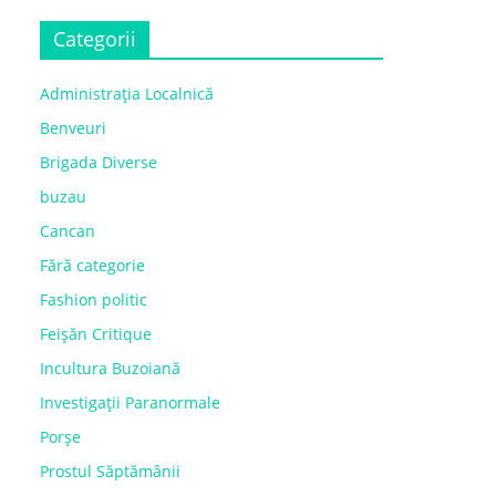
Categorii
Administrația Localnică
Benveuri
Brigada Diverse
buzau
Cancan
Fără categorie
Fashion politic
Feișăn Critique
Incultura Buzoiană
Investigații Paranormale
Porșe
Prostul Săptămânii