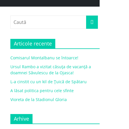
Articole recente
Comisarul Montalbanu se întoarce!
Ursul Rambo a vizitat căsuța de vacanță a
doamnei Săvulescu de la Ojasca!
L-a cinstit cu un kil de Țuică de Spătaru
A lăsat politica pentru cele sfinte
Vioreta de la Stadionul Gloria
Arhive