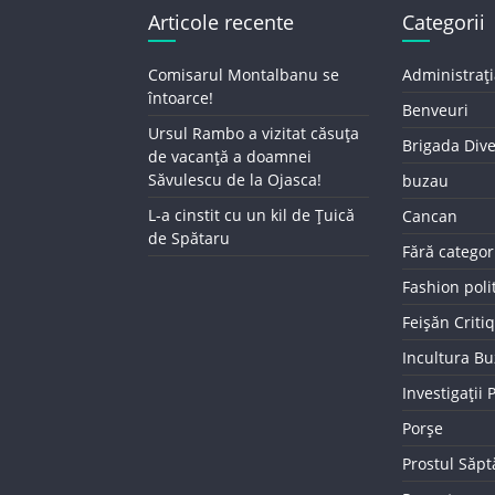
Articole recente
Categorii
Comisarul Montalbanu se
Administrați
întoarce!
Benveuri
Ursul Rambo a vizitat căsuța
Brigada Div
de vacanță a doamnei
Săvulescu de la Ojasca!
buzau
L-a cinstit cu un kil de Țuică
Cancan
de Spătaru
Fără categor
Fashion poli
Feișăn Criti
Incultura B
Investigații
Porșe
Prostul Săp