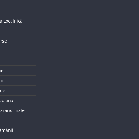
a Localnică
erse
ie
tic
que
uzoiană
 Paranormale
tămânii