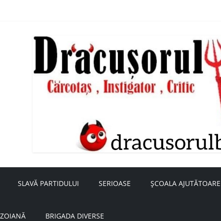
nță a doamnei Săvulescu de la Ojasca!
aru
SLAVĂ PARTIDULUI
SERIOASE
ȘCOALA AJUTĂTOARE
UZOIANĂ
BRIGADA DIVERSE