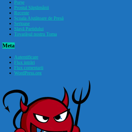
Porșe
Prostul Săptămânii
Recente
Școala Ajutătoare de Presă
Serioase
Slavă Partidului
Tovarășul nostru Toma
Meta
Autentificare
Flux intrări
Flux comentarii
WordPress.org