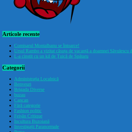
Articole recente
Comisarul Montalbanu se întoarce!
Ursul Rambo a vizitat căsuța de vacanță a doamnei Săvulescu d
L-a cinstit cu un kil de Țuică de Spătaru
Categorii
Administrația Localnică
Benveuri
Brigada Diverse
buzau
Cancan
Fără categorie
Fashion politic
Feișăn Critique
Incultura Buzoiană
Investigații Paranormale
Porșe