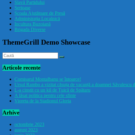
Slavă Partidului
Serioase
Școala Ajutătoare de Presă
Administrația Localnică
Incultura Buzoiană
Brigada Diverse
ThemeGrill Demo Showcase
Articole recente
Comisarul Montalbanu se întoarce!
Ursul Rambo a vizitat căsuța de vacanță a doamnei Săvulescu d
L-a cinstit cu un kil de Țuică de Spătaru
A lăsat politica pentru cele sfinte
Vioreta de la Stadionul Gloria
Arhive
octombrie 2023
august 2023