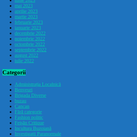
iunie 2023
mai 2023
aprilie 2023
martie 2023
februarie 2023
ianuarie 2023
decembrie 2022
noiembrie 2022
octombrie 2022
septembrie 2022
august 2022
iulie 2022
Categorii
Administrația Localnică
Benveuri
Brigada Diverse
buzau
Cancan
Fără categorie
Fashion politic
Feișăn Critique
Incultura Buzoiană
Investigații Paranormale