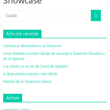
Showcase
Articole recente
Comisarul Montalbanu se întoarce!
Ursul Rambo a vizitat căsuța de vacanță a doamnei Săvulescu
de la Ojasca!
L-a cinstit cu un kil de Țuică de Spătaru
A lăsat politica pentru cele sfinte
Vioreta de la Stadionul Gloria
Arhive
octombrie 2023