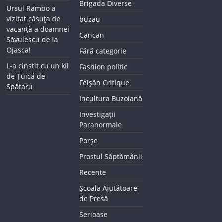
Brigada Diverse
Ursul Rambo a
vizitat căsuța de
buzau
vacanță a doamnei
Cancan
Săvulescu de la
Ojasca!
Fără categorie
L-a cinstit cu un kil
Fashion politic
de Țuică de
Feișăn Critique
Spătaru
Incultura Buzoiană
Investigații
Paranormale
Porșe
Prostul Săptămânii
Recente
Școala Ajutătoare
de Presă
Serioase