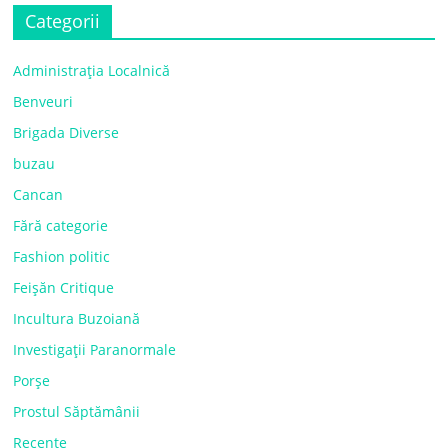
Categorii
Administrația Localnică
Benveuri
Brigada Diverse
buzau
Cancan
Fără categorie
Fashion politic
Feișăn Critique
Incultura Buzoiană
Investigații Paranormale
Porșe
Prostul Săptămânii
Recente