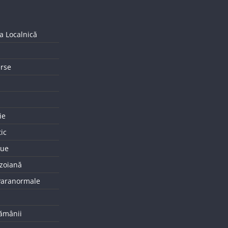
a Localnică
erse
ie
tic
que
uzoiană
 Paranormale
tămânii