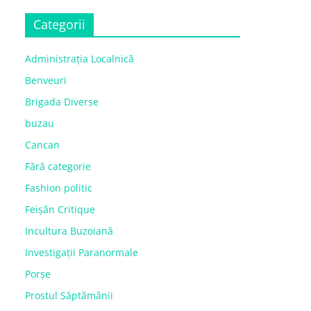
Categorii
Administrația Localnică
Benveuri
Brigada Diverse
buzau
Cancan
Fără categorie
Fashion politic
Feișăn Critique
Incultura Buzoiană
Investigații Paranormale
Porșe
Prostul Săptămânii