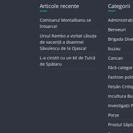
Articole recente
Categorii
Comisarul Montalbanu se
Administrați
întoarce!
Benveuri
Ursul Rambo a vizitat căsuța
Brigada Div
de vacanță a doamnei
Săvulescu de la Ojasca!
buzau
L-a cinstit cu un kil de Țuică
Cancan
de Spătaru
Fără categor
Fashion poli
Feișăn Criti
Incultura B
Investigații
Porșe
Prostul Săp