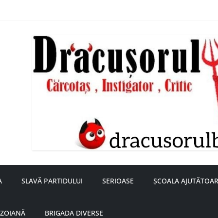
nță a doamnei Săvulescu de la Ojasca!
aru
A
SLAVĂ PARTIDULUI
SERIOASE
ȘCOALA AJUTĂTOAR
UZOIANĂ
BRIGADA DIVERSE