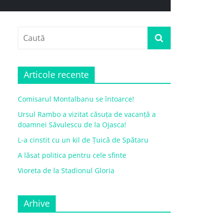
Articole recente
Comisarul Montalbanu se întoarce!
Ursul Rambo a vizitat căsuța de vacanță a
doamnei Săvulescu de la Ojasca!
L-a cinstit cu un kil de Țuică de Spătaru
A lăsat politica pentru cele sfinte
Vioreta de la Stadionul Gloria
Arhive