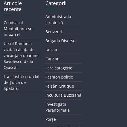
Articole
Categorii
recente
Administrația
Comisarul
Localnică
Montalbanu se
Benveuri
întoarce!
Brigada Diverse
Ursul Rambo a
vizitat căsuța de
buzau
vacanță a doamnei
Cancan
Săvulescu de la
Ojasca!
Fără categorie
L-a cinstit cu un kil
Fashion politic
de Țuică de
Feișăn Critique
Spătaru
Incultura Buzoiană
Investigații
Paranormale
Porșe