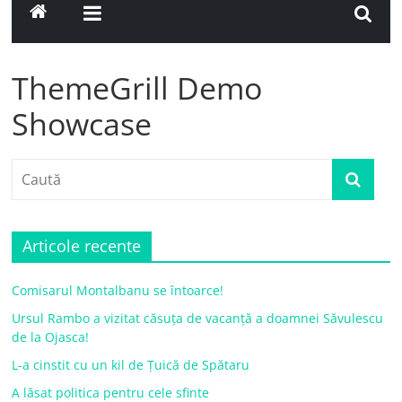
ThemeGrill Demo
Showcase
Articole recente
Comisarul Montalbanu se întoarce!
Ursul Rambo a vizitat căsuța de vacanță a doamnei Săvulescu
de la Ojasca!
L-a cinstit cu un kil de Țuică de Spătaru
A lăsat politica pentru cele sfinte