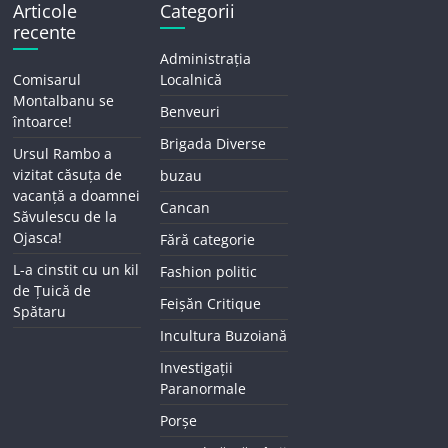
Articole
Categorii
recente
Administrația
Comisarul
Localnică
Montalbanu se
Benveuri
întoarce!
Brigada Diverse
Ursul Rambo a
vizitat căsuța de
buzau
vacanță a doamnei
Cancan
Săvulescu de la
Ojasca!
Fără categorie
L-a cinstit cu un kil
Fashion politic
de Țuică de
Feișăn Critique
Spătaru
Incultura Buzoiană
Investigații
Paranormale
Porșe