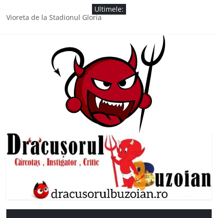
Skip
Ultimele:
to
Vioreta de la Stadionul Gloria
content
Comisarul Montalbanu se întoarce!
Ursul Rambo a vizitat căsuța de vacanță a doamnei Săvulescu
de la Ojasca!
L-a cinstit cu un kil de Țuică de Spătaru
A lăsat politica pentru cele sfinte
Drăcușorul
Buzoian
drăcușorulbuzoian