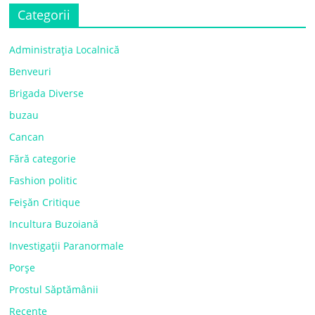
Categorii
Administrația Localnică
Benveuri
Brigada Diverse
buzau
Cancan
Fără categorie
Fashion politic
Feișăn Critique
Incultura Buzoiană
Investigații Paranormale
Porșe
Prostul Săptămânii
Recente