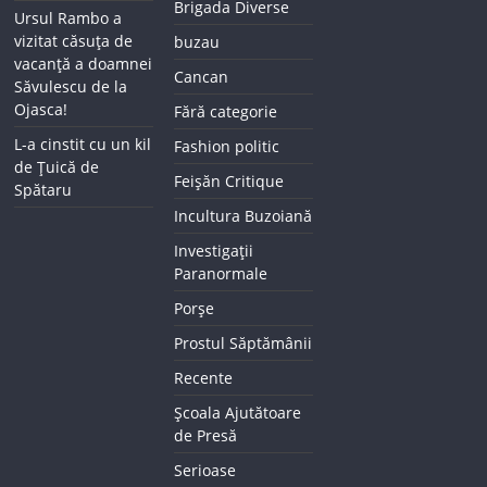
Brigada Diverse
Ursul Rambo a
vizitat căsuța de
buzau
vacanță a doamnei
Cancan
Săvulescu de la
Ojasca!
Fără categorie
L-a cinstit cu un kil
Fashion politic
de Țuică de
Feișăn Critique
Spătaru
Incultura Buzoiană
Investigații
Paranormale
Porșe
Prostul Săptămânii
Recente
Școala Ajutătoare
de Presă
Serioase