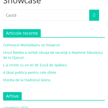
Showcase
Articole recente
Comisarul Montalbanu se întoarce!
Ursul Rambo a vizitat căsuța de vacanță a doamnei Săvulescu
de la Ojasca!
L-a cinstit cu un kil de Țuică de Spătaru
A lăsat politica pentru cele sfinte
Vioreta de la Stadionul Gloria
Arhive
octombrie 2023