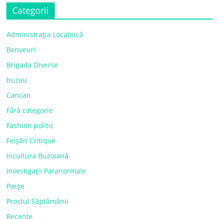
Categorii
Administrația Localnică
Benveuri
Brigada Diverse
buzau
Cancan
Fără categorie
Fashion politic
Feișăn Critique
Incultura Buzoiană
Investigații Paranormale
Porșe
Prostul Săptămânii
Recente