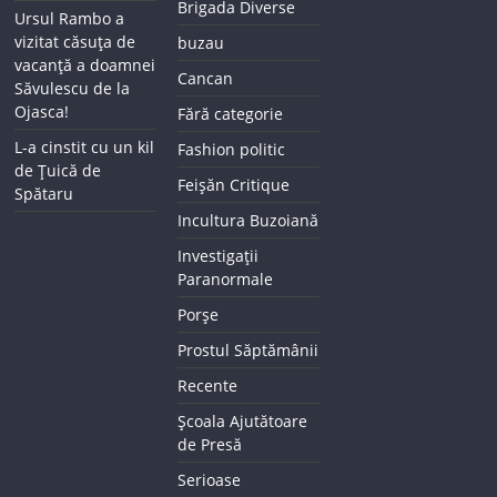
Brigada Diverse
Ursul Rambo a
vizitat căsuța de
buzau
vacanță a doamnei
Cancan
Săvulescu de la
Ojasca!
Fără categorie
L-a cinstit cu un kil
Fashion politic
de Țuică de
Feișăn Critique
Spătaru
Incultura Buzoiană
Investigații
Paranormale
Porșe
Prostul Săptămânii
Recente
Școala Ajutătoare
de Presă
Serioase