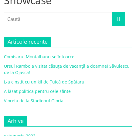
Showcase
Articole recente
Comisarul Montalbanu se întoarce!
Ursul Rambo a vizitat căsuța de vacanță a doamnei Săvulescu
de la Ojasca!
L-a cinstit cu un kil de Țuică de Spătaru
A lăsat politica pentru cele sfinte
Vioreta de la Stadionul Gloria
Arhive
octombrie 2023