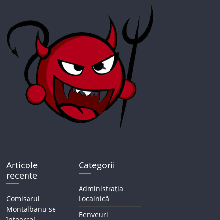
Articole
Categorii
recente
Administrația
Comisarul
Localnică
Montalbanu se
Benveuri
întoarce!