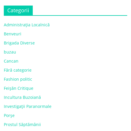
Categorii
Administrația Localnică
Benveuri
Brigada Diverse
buzau
Cancan
Fără categorie
Fashion politic
Feișăn Critique
Incultura Buzoiană
Investigații Paranormale
Porșe
Prostul Săptămânii