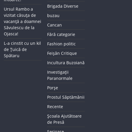
Brigada Diverse
Ursul Rambo a
vizitat căsuța de
buzau
vacanță a doamnei
Cancan
Săvulescu de la
Ojasca!
Fără categorie
L-a cinstit cu un kil
Fashion politic
de Țuică de
Feișăn Critique
Spătaru
Incultura Buzoiană
Investigații
Paranormale
Porșe
Prostul Săptămânii
Recente
Școala Ajutătoare
de Presă
Serioase