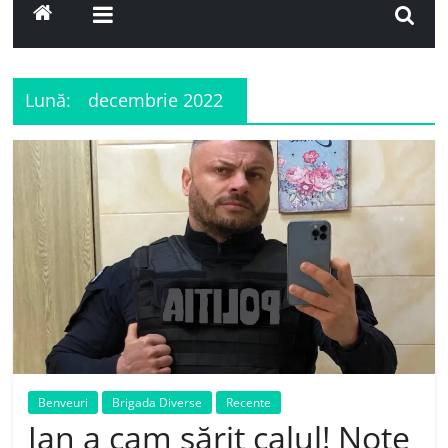
Lună:
decembrie 2022
Benveuri
Brigada Diverse
Recente
Jan a cam sărit calul! Note