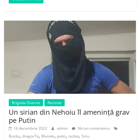
Brigada Diverse
Recente
Un sirian din Nehoiu îl amenință grav
pe Putin
16 decembrie 2022
admin
Niciun comentariu
,
,
,
,
,
Buzău
dragosTe
Manole
putin
razboi
Siriu