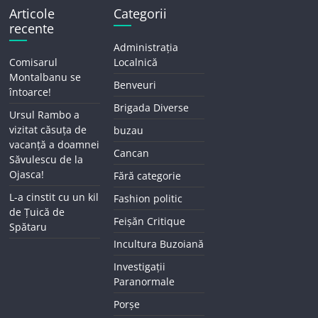
Articole
Categorii
recente
Administrația
Comisarul
Localnică
Montalbanu se
Benveuri
întoarce!
Brigada Diverse
Ursul Rambo a
vizitat căsuța de
buzau
vacanță a doamnei
Cancan
Săvulescu de la
Ojasca!
Fără categorie
L-a cinstit cu un kil
Fashion politic
de Țuică de
Feișăn Critique
Spătaru
Incultura Buzoiană
Investigații
Paranormale
Porșe