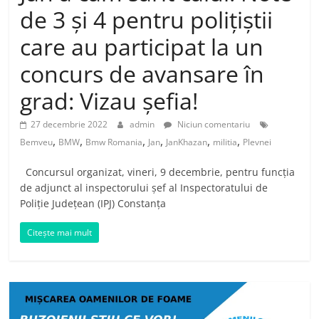
de 3 și 4 pentru polițiștii
care au participat la un
concurs de avansare în
grad: Vizau șefia!
27 decembrie 2022
admin
Niciun comentariu
,
,
,
,
,
,
Bemveu
BMW
Bmw Romania
Jan
JanKhazan
militia
Plevnei
Concursul organizat, vineri, 9 decembrie, pentru funcția
de adjunct al inspectorului șef al Inspectoratului de
Poliție Județean (IPJ) Constanța
Citește mai mult