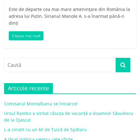
Este de departe cea mai mare amenințare din România la
adresa lui Putin. Sirianul Manole A. s-a înarmat până-n
dinți
Citește mai mult
Articole recente
Comisarul Montalbanu se întoarce!
Ursul Rambo a vizitat căsuța de vacanță a doamnei Săvulescu
de la Ojasca!
L-a cinstit cu un kil de Țuică de Spătaru
A lăsat politica pentru cele sfinte