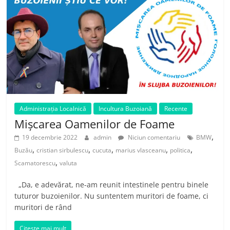
Administrația Localnică
Incultura Buzoiană
Recente
Mișcarea Oamenilor de Foame
,
19 decembrie 2022
admin
Niciun comentariu
BMW
,
,
,
,
,
Buzău
cristian sirbulescu
cucuta
marius vlasceanu
politica
,
Scamatorescu
valuta
„Da, e adevărat, ne-am reunit intestinele pentru binele
tuturor buzoienilor. Nu suntentem muritori de foame, ci
muritori de rând
Citește mai mult