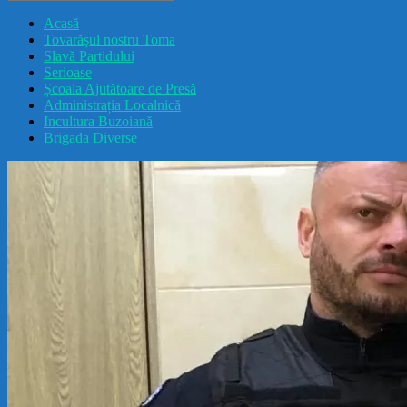
drăcușorulbuzoian
Acasă
Tovarășul nostru Toma
Slavă Partidului
Serioase
Școala Ajutătoare de Presă
Administrația Localnică
Incultura Buzoiană
Brigada Diverse