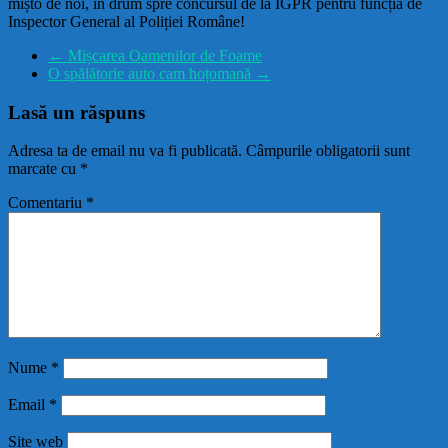
mișto de noi, în drum spre concursul de la IGPR pentru funcția de
Inspector General al Poliției Române!
←
Mișcarea Oamenilor de Foame
O spălătorie auto cam hoțomană
→
Lasă un răspuns
Adresa ta de email nu va fi publicată.
Câmpurile obligatorii sunt
marcate cu
*
Comentariu
*
Nume
*
Email
*
Site web