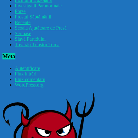
Incultura Buzoiană
Investigații Paranormale
Porșe
Prostul Săptămânii
Recente
Școala Ajutătoare de Presă
Serioase
Slavă Partidului
Tovarășul nostru Toma
Meta
Autentificare
Flux intrări
Flux comentarii
WordPress.org