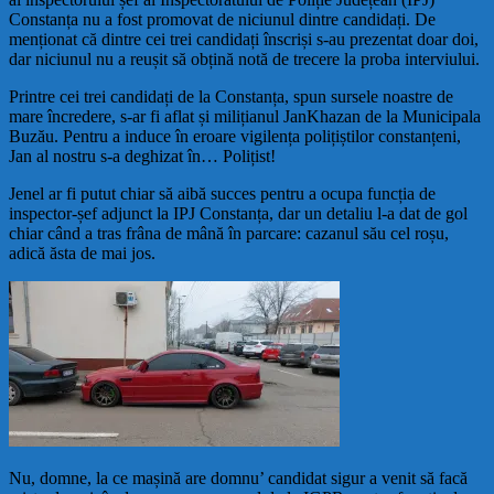
Constanța nu a fost promovat de niciunul dintre candidați. De
menționat că dintre cei trei candidați înscriși s-au prezentat doar doi,
dar niciunul nu a reușit să obțină notă de trecere la proba interviului.
Printre cei trei candidați de la Constanța, spun sursele noastre de
mare încredere, s-ar fi aflat și milițianul JanKhazan de la Municipala
Buzău. Pentru a induce în eroare vigilența polițiștilor constanțeni,
Jan al nostru s-a deghizat în… Polițist!
Jenel ar fi putut chiar să aibă succes pentru a ocupa f
uncția de
inspector-șef adjunct la IPJ Constanța, dar un detaliu l-a dat de gol
chiar când a tras frâna de mână în parcare: cazanul său cel roșu,
adică ăsta de mai jos.
Nu, domne, la ce mașină are domnu’ candidat sigur a venit să facă