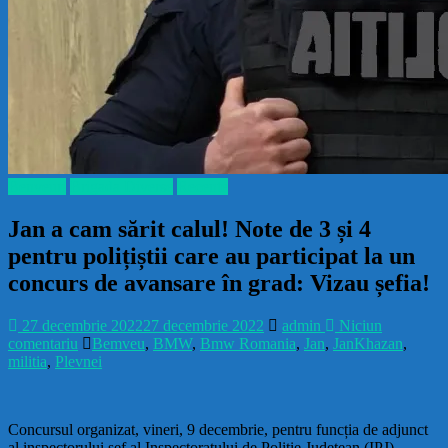
Benveuri
Brigada Diverse
Recente
Jan a cam sărit calul! Note de 3 și 4
pentru polițiștii care au participat la un
concurs de avansare în grad: Vizau șefia!
27 decembrie 2022
27 decembrie 2022
admin
Niciun
comentariu
Bemveu
,
BMW
,
Bmw Romania
,
Jan
,
JanKhazan
,
militia
,
Plevnei
Concursul organizat, vineri, 9 decembrie, pentru funcția de adjunct
al inspectorului șef al Inspectoratului de Poliție Județean (IPJ)