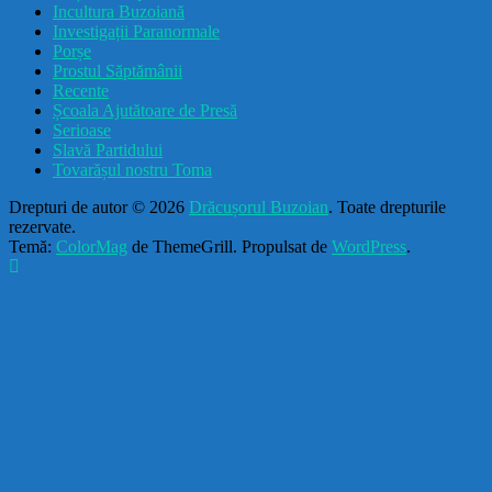
Incultura Buzoiană
Investigații Paranormale
Porșe
Prostul Săptămânii
Recente
Școala Ajutătoare de Presă
Serioase
Slavă Partidului
Tovarășul nostru Toma
Drepturi de autor © 2026
Drăcușorul Buzoian
. Toate drepturile
rezervate.
Temă:
ColorMag
de ThemeGrill. Propulsat de
WordPress
.