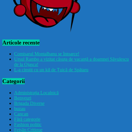
Articole recente
Comisarul Montalbanu se întoarce!
Ursul Rambo a vizitat căsuța de vacanță a doamnei Săvulescu
de la Ojasca!
L-a cinstit cu un kil de Țuică de Spătaru
Categorii
Administrația Localnică
Benveuri
Brigada Diverse
buzau
Cancan
Fără categorie
Fashion politic
Feișăn Critique