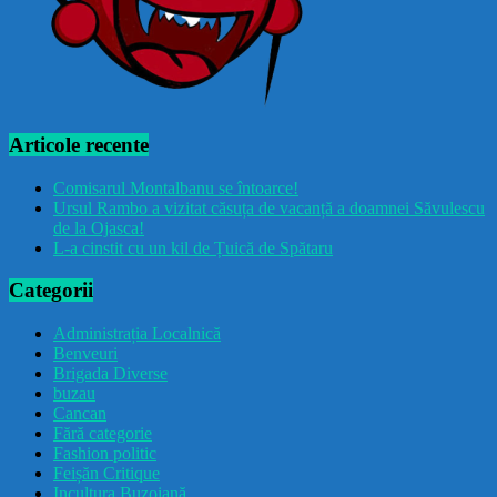
Articole recente
Comisarul Montalbanu se întoarce!
Ursul Rambo a vizitat căsuța de vacanță a doamnei Săvulescu
de la Ojasca!
L-a cinstit cu un kil de Țuică de Spătaru
Categorii
Administrația Localnică
Benveuri
Brigada Diverse
buzau
Cancan
Fără categorie
Fashion politic
Feișăn Critique
Incultura Buzoiană