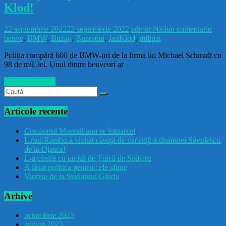
Klod!
22 septembrie 2022
22 septembrie 2022
admin
Niciun comentariu
benve
,
BMW
,
Buzău
,
Buzoieni
,
JanKlod
,
milițist
Poliția cumpără 600 de BMW-uri de la firma lui Michael Schmidt cu
98 de mil. lei. Unul dintre benveuri ar
Citește mai mult
Articole recente
Comisarul Montalbanu se întoarce!
Ursul Rambo a vizitat căsuța de vacanță a doamnei Săvulescu
de la Ojasca!
L-a cinstit cu un kil de Țuică de Spătaru
A lăsat politica pentru cele sfinte
Vioreta de la Stadionul Gloria
Arhive
octombrie 2023
august 2023