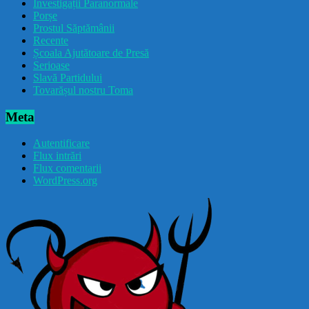
Investigații Paranormale
Porșe
Prostul Săptămânii
Recente
Școala Ajutătoare de Presă
Serioase
Slavă Partidului
Tovarășul nostru Toma
Meta
Autentificare
Flux intrări
Flux comentarii
WordPress.org