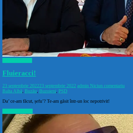
Slavă Partidului
Fluieracci!
23 septembrie 2022
23 septembrie 2022
admin
Niciun comentariu
Balta Albă
,
Buzău
,
Buzoieni
,
PSD
Da’ ce-am făcut, șefu’? Te-am găsit într-un loc nepotrivit!
Citește mai mult