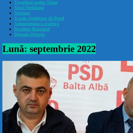
Tovarășul nostru Toma
drăcușorulbuzoian
Slavă Partidului
Serioase
Școala Ajutătoare de Presă
Administrația Localnică
Incultura Buzoiană
Brigada Diverse
Lună:
septembrie 2022