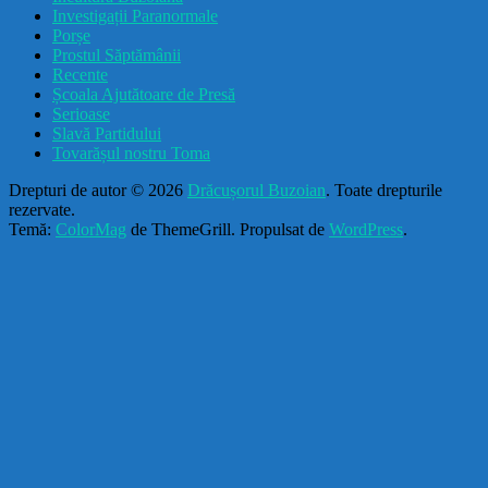
Investigații Paranormale
Porșe
Prostul Săptămânii
Recente
Școala Ajutătoare de Presă
Serioase
Slavă Partidului
Tovarășul nostru Toma
Drepturi de autor © 2026
Drăcușorul Buzoian
. Toate drepturile
rezervate.
Temă:
ColorMag
de ThemeGrill. Propulsat de
WordPress
.