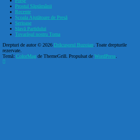
Porșe
Prostul Săptămânii
Recente
Școala Ajutătoare de Presă
Serioase
Slavă Partidului
Tovarășul nostru Toma
Drepturi de autor © 2026
Drăcușorul Buzoian
. Toate drepturile
rezervate.
Temă:
ColorMag
de ThemeGrill. Propulsat de
WordPress
.