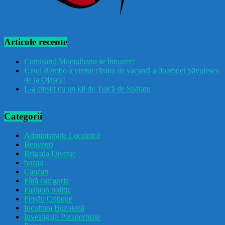
Articole recente
Comisarul Montalbanu se întoarce!
Ursul Rambo a vizitat căsuța de vacanță a doamnei Săvulescu
de la Ojasca!
L-a cinstit cu un kil de Țuică de Spătaru
Categorii
Administrația Localnică
Benveuri
Brigada Diverse
buzau
Cancan
Fără categorie
Fashion politic
Feișăn Critique
Incultura Buzoiană
Investigații Paranormale