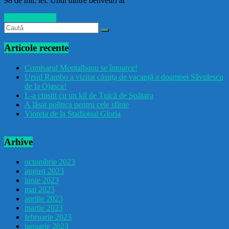
98 de mil. lei. Unul dintre benveuri ar
Citește mai mult
Articole recente
Comisarul Montalbanu se întoarce!
Ursul Rambo a vizitat căsuța de vacanță a doamnei Săvulescu
de la Ojasca!
L-a cinstit cu un kil de Țuică de Spătaru
A lăsat politica pentru cele sfinte
Vioreta de la Stadionul Gloria
Arhive
octombrie 2023
august 2023
iunie 2023
mai 2023
aprilie 2023
martie 2023
februarie 2023
ianuarie 2023