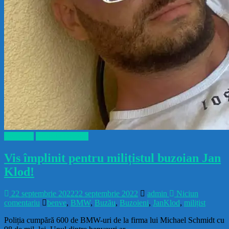
Benveuri
Brigada Diverse
Vis împlinit pentru milițistul buzoian Jan
Klod!
22 septembrie 2022
22 septembrie 2022
admin
Niciun
comentariu
benve
,
BMW
,
Buzău
,
Buzoieni
,
JanKlod
,
milițist
Poliția cumpără 600 de BMW-uri de la firma lui Michael Schmidt cu