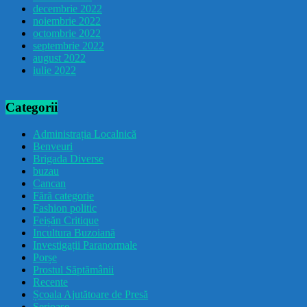
decembrie 2022
noiembrie 2022
octombrie 2022
septembrie 2022
august 2022
iulie 2022
Categorii
Administrația Localnică
Benveuri
Brigada Diverse
buzau
Cancan
Fără categorie
Fashion politic
Feișăn Critique
Incultura Buzoiană
Investigații Paranormale
Porșe
Prostul Săptămânii
Recente
Școala Ajutătoare de Presă
Serioase