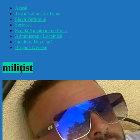
drăcușorulbuzoian
Acasă
Tovarășul nostru Toma
Slavă Partidului
Serioase
Școala Ajutătoare de Presă
Administrația Localnică
Incultura Buzoiană
Brigada Diverse
milițist