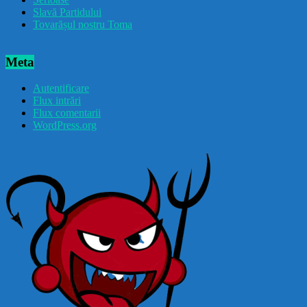
Slavă Partidului
Tovarășul nostru Toma
Meta
Autentificare
Flux intrări
Flux comentarii
WordPress.org