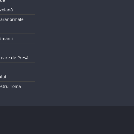
que
uzoiană
 Paranormale
tămânii
toare de Presă
ului
ostru Toma