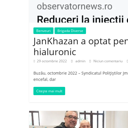
Benveuri
Brigada Diverse
JanKhazan a optat pen
hialuronic
29 octombrie 2022
admin
Niciun comentariu
Buzău, octombrie 2022 – Syndicatul Polițiștilor Jm
encefal, dar
Citește mai mult