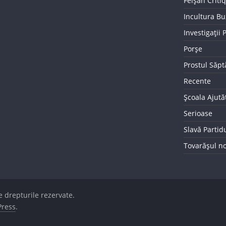
Feișăn Criti
Incultura B
Investigații
Porșe
Prostul Săp
Recente
Școala Ajută
Serioase
Slavă Partid
Tovarășul n
e drepturile rezervate.
ress
.