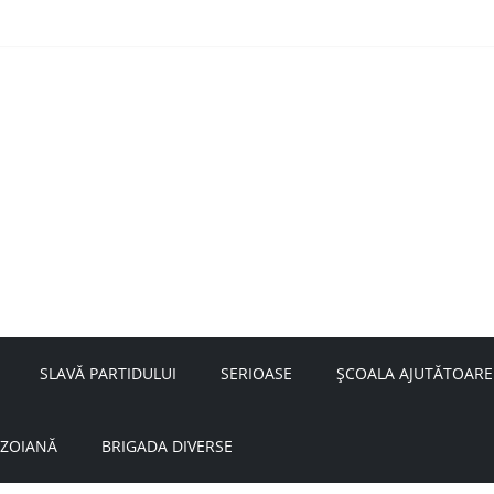
nță a doamnei Săvulescu de la Ojasca!
aru
SLAVĂ PARTIDULUI
SERIOASE
ȘCOALA AJUTĂTOARE
UZOIANĂ
BRIGADA DIVERSE