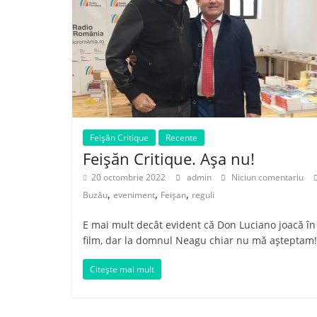
Feișăn Critique
Recente
Feișăn Critique. Așa nu!
20 octombrie 2022
admin
Niciun comentariu
,
,
,
Buzău
eveniment
Feișan
reguli
E mai mult decât evident că Don Luciano joacă în 
film, dar la domnul Neagu chiar nu mă așteptam!
Citește mai mult