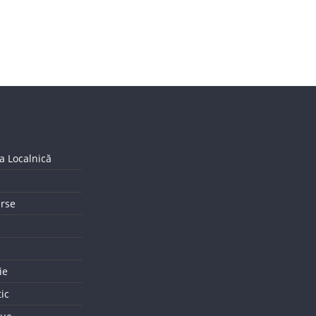
a Localnică
erse
ie
tic