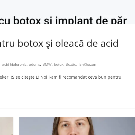
tru botox și oleacă de acid
,
,
,
,
,
acid hialuronic
adonis
BMW
botox
Buzău
JanKhazan
ekeri (S se citește L) Noi i-am fi recomandat ceva bun pentru