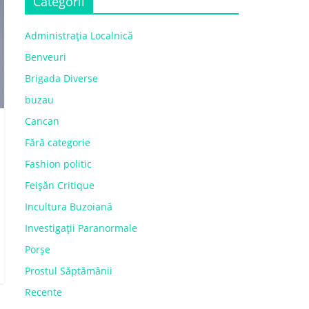
Categorii
Administrația Localnică
Benveuri
Brigada Diverse
buzau
Cancan
Fără categorie
Fashion politic
Feișăn Critique
Incultura Buzoiană
Investigații Paranormale
Porșe
Prostul Săptămânii
Recente