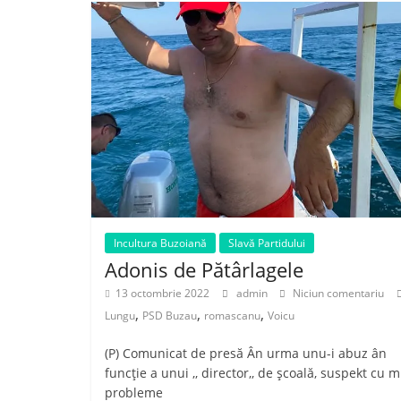
Incultura Buzoiană
Slavă Partidului
Adonis de Pătârlagele
13 octombrie 2022
admin
Niciun comentariu
,
,
,
Lungu
PSD Buzau
romascanu
Voicu
(P) Comunicat de presă Ân urma unu-i abuz ân
funcție a unui ,, director,, de școală, suspekt cu m
probleme