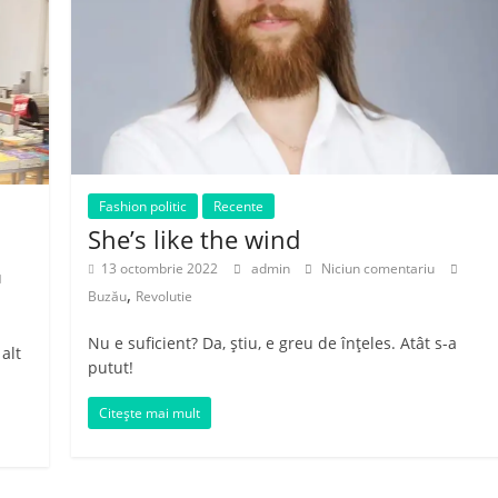
Fashion politic
Recente
She’s like the wind
13 octombrie 2022
admin
Niciun comentariu
,
Buzău
Revolutie
Nu e suficient? Da, știu, e greu de înțeles. Atât s-a
alt
putut!
Citește mai mult