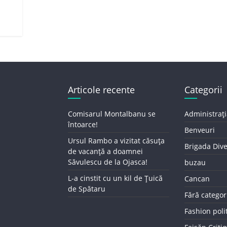
Articole recente
Categorii
Comisarul Montalbanu se
Administrați
întoarce!
Benveuri
Ursul Rambo a vizitat căsuța
Brigada Div
de vacanță a doamnei
Săvulescu de la Ojasca!
buzau
L-a cinstit cu un kil de Țuică
Cancan
de Spătaru
Fără categor
Fashion poli