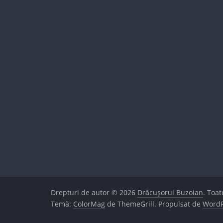
Drepturi de autor © 2026
Drăcușorul Buzoian
. Toat
Temă:
ColorMag
de ThemeGrill. Propulsat de
WordP