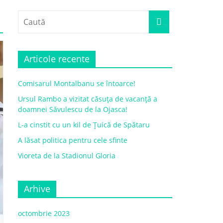
Articole recente
Comisarul Montalbanu se întoarce!
Ursul Rambo a vizitat căsuța de vacanță a
doamnei Săvulescu de la Ojasca!
L-a cinstit cu un kil de Țuică de Spătaru
A lăsat politica pentru cele sfinte
Vioreta de la Stadionul Gloria
Arhive
octombrie 2023