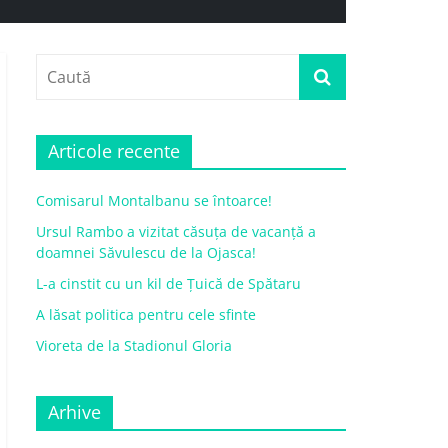
Articole recente
Comisarul Montalbanu se întoarce!
Ursul Rambo a vizitat căsuța de vacanță a
doamnei Săvulescu de la Ojasca!
L-a cinstit cu un kil de Țuică de Spătaru
A lăsat politica pentru cele sfinte
Vioreta de la Stadionul Gloria
Arhive