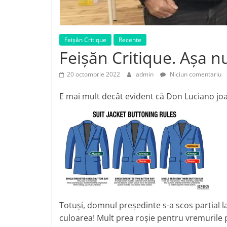
Feișăn Critique
Recente
Feișăn Critique. Așa n
20 octombrie 2022
admin
Niciun comentariu
E mai mult decât evident că Don Luciano joa
Totuși, domnul președinte s-a scos parțial la
culoarea! Mult prea roșie pentru vremurile p