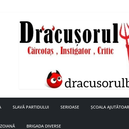
nță a doamnei Săvulescu de la Ojasca!
aru
A
SLAVĂ PARTIDULUI
SERIOASE
ȘCOALA AJUTĂTOAR
UZOIANĂ
BRIGADA DIVERSE