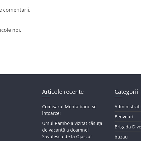
e comentarii.
icole noi.
Articole recente
Categorii
Comisarul Montalbanu se
Administrați
întoarce!
Benveuri
Ursul Rambo a vizitat căsuța
Brigada Div
de vacanță a doamnei
Săvulescu de la Ojasca!
buzau