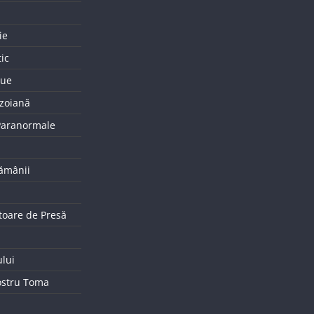
ie
tic
que
uzoiană
 Paranormale
tămânii
toare de Presă
ului
ostru Toma