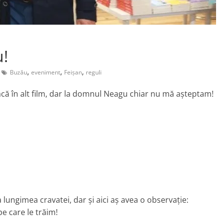
u!
,
,
,
Buzău
eveniment
Feișan
reguli
că în alt film, dar la domnul Neagu chiar nu mă așteptam!
 lungimea cravatei, dar și aici aș avea o observație:
e care le trăim!