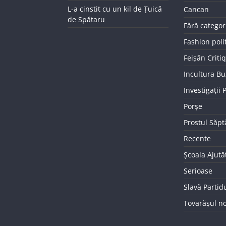
L-a cinstit cu un kil de Țuică
Cancan
de Spătaru
Fără categor
Fashion poli
Feișăn Criti
Incultura B
Investigații
Porșe
Prostul Săp
Recente
Școala Ajută
Serioase
Slavă Partid
Tovarășul n